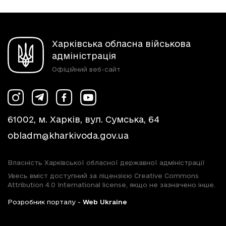
Харківська обласна військова
адміністрація
Офіційний веб-сайт
61002, м. Харків, вул. Сумська, 64
obladm@kharkivoda.gov.ua
Власність Харківської обласної державної адміністрації
Увесь вміст доступний за ліцензією Creative Commons
Attribution 4.0 International license, якщо не зазначено інше.
Розробник порталу -
Web Ukraine