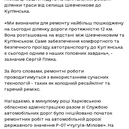
ділянки траси від селища Шевченкове до
Куп’янська.
«Ми визначили для ремонту найбільш пошкоджену
на сьогодні ділянку дороги протяжністю 12 км.
Вона розташована на відстані між Шевченковим та
Куп’янськом. Саме забезпечення комфортного та
безпечного проїзду автотранспорту до Куп΄янська
є сьогодні одним з наших головних завдань», -
зазначив Сергій Пляка.
За його словами, ремонтні роботи
проводитимуться з використанням сучасних
технологій - таких як холодний ресайклінг та
гарячий ремікс.
Нагадаємо, в минулому році Харківською
обласною адміністрацією разом зі Службою
автомобільних доріг було ініційовано початок
ремонтних робіт на автомобільній дорозі
державного значення Р-07
«
Чугуїв-Мілове
»
. На