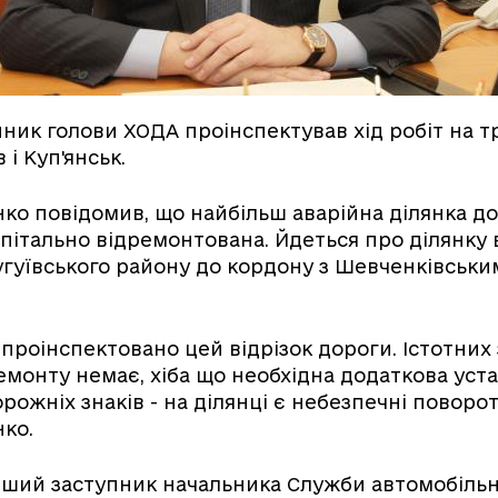
пник голови ХОДА проінспектував хід робіт на тр
 і Куп'янськ.
ко повідомив, що найбільш аварійна ділянка до
пітально відремонтована. Йдеться про ділянку 
угуївського району до кордону з Шевченківськи
 проінспектовано цей відрізок дороги. Істотних
монту немає, хіба що необхідна додаткова уст
ожніх знаків - на ділянці є небезпечні поворот
ко.
ший заступник начальника Служби автомобільн