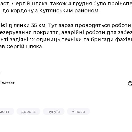
ласті Сергій Пляка, також 4 грудня було проінсп
и до кордону з Куп'янським районом.
єї ділянки 35 км. Тут зараз проводяться роботи з
резерування покриття, аварійні роботи для заб
нті задіяні 12 одиниць техніки та бригади фахі
ав Сергій Пляка.
:
Twitter
монт
дорога
чугуїв
мілове