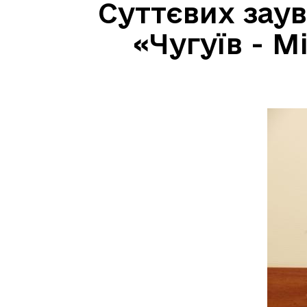
Суттєвих зау
«Чугуїв - 