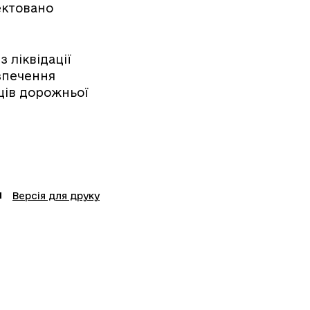
ектовано
 ліквідації
езпечення
вців дорожньої
Версія для друку