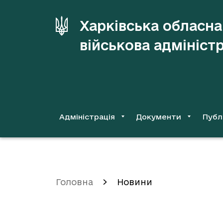
до
основного
Харківська обласна
вмісту
військова адмініст
Адміністрація
Документи
Публ
Головна
Новини