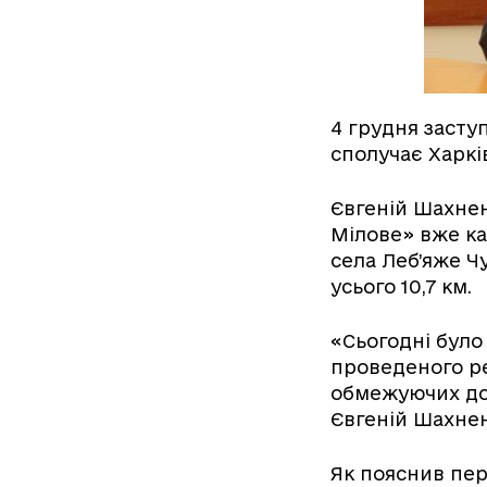
4 грудня засту
сполучає Харків
Євгеній Шахнен
Мілове» вже ка
села Леб’яже Ч
усього 10,7 км.
«Сьогодні було
проведеного ре
обмежуючих дор
Євгеній Шахнен
Як пояснив пер