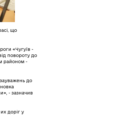
асі, що
роги «Чугуїв -
від повороту до
м районом -
 зауважень до
ановка
и», - зазначив
их доріг у