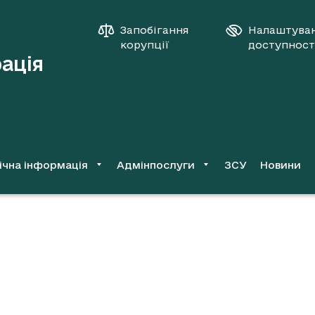
Запобігання
Налаштува
корупції
доступност
рація
ічна інформація
Адмінпослуги
ЗСУ
Новини