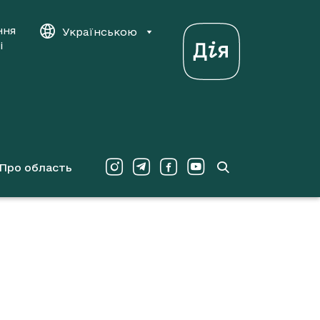
ння
Українською
і
Про область