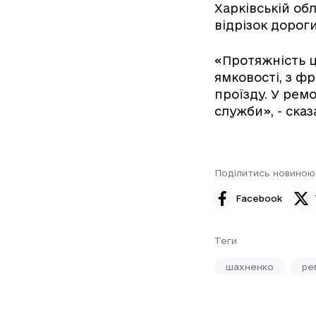
Харківській об
відрізок дорог
«Протяжність ці
ямковості, з ф
проїзду. У ремо
служби», - сказ
Поділитись новиною
Facebook
Теги
шахненко
ре