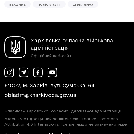
вакцина
поліомієліт
щеплення
Харківська обласна військова
адміністрація
Офіційний веб-сайт
61002, м. Харків, вул. Сумська, 64
obladm@kharkivoda.gov.ua
Власність Харківської обласної державної адміністрації
Увесь вміст доступний за ліцензією Creative Commons
Attribution 4.0 International license, якщо не зазначено інше.