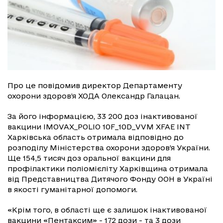
Про це повідомив директор Департаменту
охорони здоров’я ХОДА Олександр Галацан.
За його інформацією, 33 200 доз інактивованої
вакцини IMOVAX_POLIO 10F_10D_VVM XFAE INT
Харківська область отримала відповідно до
розподілу Міністерства охорони здоров’я України.
Ще 154,5 тисяч доз оральної вакцини для
профілактики поліомієліту Харківщина отримала
від Представництва Дитячого Фонду ООН в Україні
в якості гуманітарної допомоги.
«Крім того, в області ще є залишок інактивованої
вакцини «Пентаксим» - 172 дози - та 3 дози