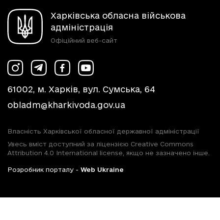
Харківська обласна військова
адміністрація
Офіційний веб-сайт
61002, м. Харків, вул. Сумська, 64
obladm@kharkivoda.gov.ua
Власність Харківської обласної державної адміністрації
Увесь вміст доступний за ліцензією Creative Commons
Attribution 4.0 International license, якщо не зазначено інше.
Розробник порталу -
Web Ukraine