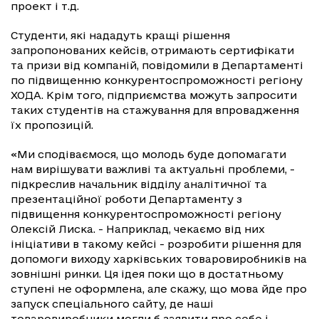
проект і т.д.
Студенти, які нададуть кращі рішення
запропонованих кейсів, отримають сертифікати
та призи від компаній, повідомили в Департаменті
по підвищенню конкурентоспроможності регіону
ХОДА. Крім того, підприємства можуть запросити
таких студентів на стажування для впровадження
їх пропозицій.
«Ми сподіваємося, що молодь буде допомагати
нам вирішувати важливі та актуальні проблеми, -
підкреслив начальник відділу аналітичної та
презентаційної роботи Департаменту з
підвищення конкурентоспроможності регіону
Олексій Лиска. - Наприклад, чекаємо від них
ініціативи в такому кейсі - розробити рішення для
допомоги виходу харківських товаровиробників на
зовнішні ринки. Ця ідея поки що в достатньому
ступені не оформлена, але скажу, що мова йде про
запуск спеціального сайту, де наші
товаровиробники могли б заявити про себе і