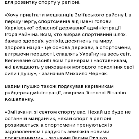
для розвитку спорту у регіоні.
«Хочу привітати мешканців Зміївського району і, в
першу чергу, спортсменів від імені голови
Харківської обласної державної адміністрації
Ігоря Райніна. Всім, хто вибрав спортивний шлях,
бажаю здоров'я, успіхів, досягнень та миру.
Здорова нація - це основа держави, а спортсмени,
виграючи першості, славлять Україну на весь світ.
Величезне спасибі всім тренерам і наставникам,
які вкладають у виховання молодого покоління свої
сили і душу», - зазначив Михайло Черняк.
Вадим Глушко також подякував керівникам
райдержадміністрації, зокрема, її голові Віталію
Кошеленку.
«Зміївчани, зі святом спорту вас. Нехай це буде не
останній майданчик, нехай спорт в регіоні
розвивається, а спортсмени тренуються із
задоволенням і радують земляків новими
досягненнями», - зазначив Вадим Глушко.