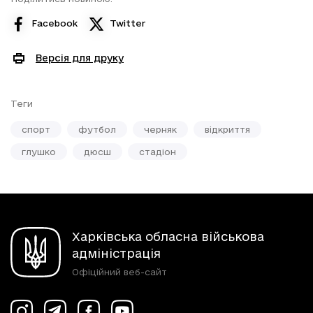
Facebook
Twitter
Версія для друку
Теги
спорт
футбол
черняк
відкриття
глушко
дюсш
стадіон
Харківська обласна військова
адміністрація
Офіційний веб-сайт