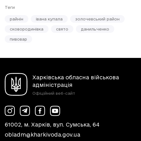
Теги
райнін
івана купала
золочевський район
сковородинівка
свято
данильченко
пивовар
Харківська обласна військова
адміністрація
Офіційний веб-сайт
61002, м. Харків, вул. Сумська, 64
obladm@kharkivoda.gov.ua