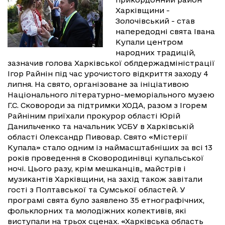
Харківщини -
Золочівський - став
напередодні свята Івана
Купали центром
народних традицій,
зазначив голова Харківської облдержадміністрації
Ігор Райнін під час урочистого відкриття заходу 4
липня. На свято, організоване за ініціативою
Національного літературно-меморіального музею
Г.С. Сковороди за підтримки ХОДА, разом з Ігорем
Райніним приїхали прокурор області Юрій
Данильченко та начальник УСБУ в Харківській
області Олександр Пивовар. Свято «Містерії
Купала» стало одним із наймасштабніших за всі 13
років проведення в Сковородинівці купальської
ночі. Цього разу, крім мешканців,, майстрів і
музикантів Харківщини, на захід також завітали
гості з Полтавської та Сумської областей. У
програмі свята було заявлено 35 етнографічних,
фольклорних та молодіжних колективів, які
виступали на трьох сценах. «Харківська область