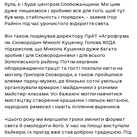
була, є і буде центром Слобожанщини. Ми цим
дуже пишаємося і зробимо все для того, щоб тут
був мир, стабільність і порядок», - заявив Ігор
Райнін під час урочистого відкриття свята.
Він також подякував директору ПрАТ «Агрофірма
ім. Сковороди» Миколі Куценку. Голова ХОДА
підкреслив, що Микола Куценко дуже багато
зробив і для Сковородинівки і для всього
Золочівського району. Потім керівник
облдержадміністрації та гості поклали квіти на
могилу Григорія Сковороди, а також пройшлися
алеями парку-музею, де близько сотні умільців
організували ярмарок і майданчики з різними
майстер-класами. Усі бажаючі могли навчитися
мистецтву створення крашанок і ляльок-мотанок,
народних ремесел і навіть ліплення вареників.
«Цього року ми вирішили трохи змінити формат
свята й омолодити його. У нас на площі виступали
байкери, їх приїзд вже став доброю традицією. Під