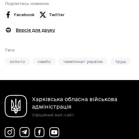
Поділитись новиною:
Facebook
Twitter
Версія для друку
Теги
золото
самбо
чемпіонат україни
труш
Харківська обласна військова
адміністрація
Офіційний веб-сайт