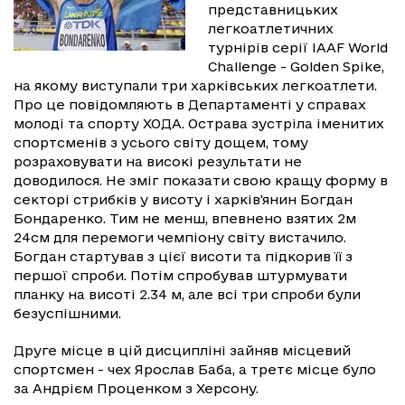
представницьких
легкоатлетичних
турнірів серії IAAF World
Challenge - Golden Spike,
на якому виступали три харківських легкоатлети.
Про це повідомляють в Департаменті у справах
молоді та спорту ХОДА. Острава зустріла іменитих
спортсменів з усього світу дощем, тому
розраховувати на високі результати не
доводилося. Не зміг показати свою кращу форму в
секторі стрибків у висоту і харків'янин Богдан
Бондаренко. Тим не менш, впевнено взятих 2м
24см для перемоги чемпіону світу вистачило.
Богдан стартував з цієї висоти та підкорив її з
першої спроби. Потім спробував штурмувати
планку на висоті 2.34 м, але всі три спроби були
безуспішними.
Друге місце в цій дисципліні зайняв місцевий
спортсмен - чех Ярослав Баба, а третє місце було
за Андрієм Проценком з Херсону.