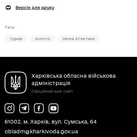
Версія для друку
Теги
турнір
золото
легка атлетика
Харківська обласна військова
адміністрація
Офіційний веб-сайт
61002, м. Харків, вул. Сумська, 64
obladm@kharkivoda.gov.ua