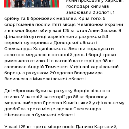
який проходив у Харкові,
господарі килимів
завоювали 2 золоті, 1
срібну та 6 бронзових медалей. Крім того, 5
спортсменів посіли п’яті місця. Чемпіоном України
з вільної боротьби у вазі 125 кг став Ален Засєєв. В
фінальній сутичці харків'янин з рахунком 5:3
переміг суперника з Донецької області
Олександра Хоцянівського. Змогли порадувати
золотою медаллю в останній день і борці греко-
римського стилю. ЇЇ в ваговій категорії до 98 кг
завоював Андрій Тимченко. У фіналі харківський
борець з рахунком 2:0 здолав Володимира
Васильєва з Миколаївської області.
Дві «бронзи
були на рахунку борців вільного
»
стилю. У ваговій категорії до 86 кг бронзову
медаль виборов Ярослав Книгін, який у фінальному
двобої за третє місце здолав Олександра
Ніколаєнка з Сумської області.
У вазі 125 кг третє місце посів Данило Картавий,