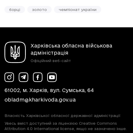
борці
золото
чемпіонат україни
Харківська обласна військова
адміністрація
Офіційний веб-сайт
61002, м. Харків, вул. Сумська, 64
obladm@kharkivoda.gov.ua
Власність Харківської обласної державної адміністрації
Увесь вміст доступний за ліцензією Creative Commons
Attribution 4.0 International license, якщо не зазначено інше.