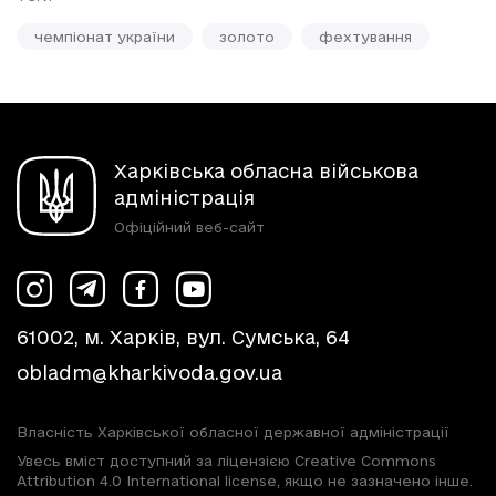
чемпіонат україни
золото
фехтування
Харківська обласна військова
адміністрація
Офіційний веб-сайт
61002, м. Харків, вул. Сумська, 64
obladm@kharkivoda.gov.ua
Власність Харківської обласної державної адміністрації
Увесь вміст доступний за ліцензією Creative Commons
Attribution 4.0 International license, якщо не зазначено інше.