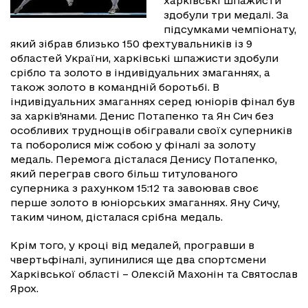
харківські шпажисти
здобули три медалі. За
підсумками чемпіонату,
який зібрав близько 150 фехтувальників із 9
областей України, харківські шпажисти здобули
срібло та золото в індивідуальних змаганнях, а
також золото в командній боротьбі. В
індивідуальних змаганнях серед юніорів фінал був
за харків’янами. Денис Потапенко та Ян Сич без
особливих труднощів обігравали своїх суперників
та поборолися між собою у фіналі за золоту
медаль. Перемога дісталася Денису Потапенко,
який переграв свого більш титулованого
суперника з рахунком 15:12 та завоював своє
перше золото в юніорських змаганнях. Яну Сичу,
таким чином, дісталася срібна медаль.
Крім того, у кроці від медалей, програвши в
чвертьфіналі, зупинилися ще два спортсмени
Харківської області – Олексій Махонін та Святослав
Ярох.