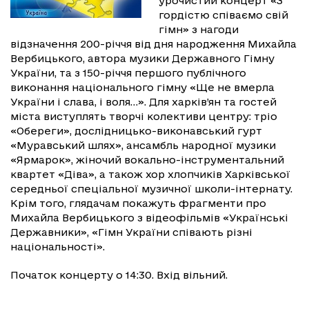
урочистий концерт «З
гордістю співаємо свій
гімн» з нагоди
відзначення 200-річчя від дня народження Михайла
Вербицького, автора музики Державного Гімну
України, та з 150-річчя першого публічного
виконання національного гімну «Ще не вмерла
України і слава, і воля…». Для харків’ян та гостей
міста виступлять творчі колективи центру: тріо
«Обереги», дослідницько-виконавський гурт
«Муравський шлях», ансамбль народної музики
«Ярмарок», жіночий вокально-інструментальний
квартет «Діва», а також хор хлопчиків Харківської
середньої спеціальної музичної школи-інтернату.
Крім того, глядачам покажуть фрагменти про
Михайла Вербицького з відеофільмів «Українські
Державники», «Гімн України співають різні
національності».
Початок концерту о 14:30. Вхід вільний.