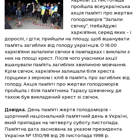
пройшла всеукраїнська
акція пам'яті про жертви
голодоморів "Запали
свічку". Небайдужі
харків'яни, серед яких - і
дорослі, і діти, прийшли на площу, щоб вшанувати
пам'ять загиблих від голоду українців. О 16.00
харків'яни запалили свічки в лампадках і виклали з
них на площі хрест. Після чого учасники акції
вшанували пам'ять загиблих хвилиною мовчання.
Крім свічок, харків'яни залишали біля хреста
горщики з зерном і хліб в пам'ять про загиблих від
голоду. Акція пам'яті про жертви голодоморів
пройшла і біля пам'ятника Тарасу Шевченку, де
також був викладений хрест зі свічок.
Довідка.
День пам'яті жертв голодоморів -
щорічний національний пам'ятний день в Україні,
який припадає на четверту суботу листопада.
Пам'ятна дата заснована за указом президента
України № 1310/98 від 26 листопада 1998 р.