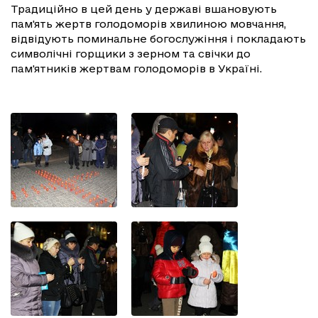
Традиційно в цей день у державі вшановують
пам'ять жертв голодоморів хвилиною мовчання,
відвідують поминальне богослужіння і покладають
символічні горщики з зерном та свічки до
пам'ятників жертвам голодоморів в Україні.