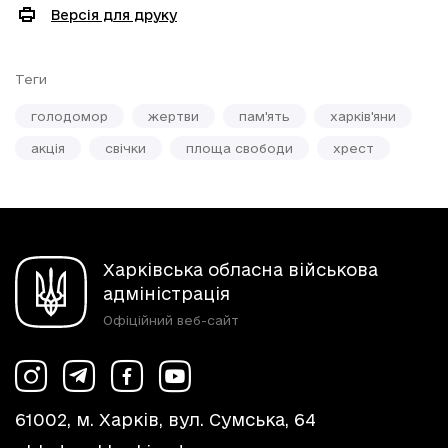
Версія для друку
Теги
голодомор
жертви
пам'ять
харків'яни
акція
свічки
площа свободи
хрест
Харківська обласна військова
адміністрація
Офіційний веб-сайт
61002, м. Харків, вул. Сумська, 64