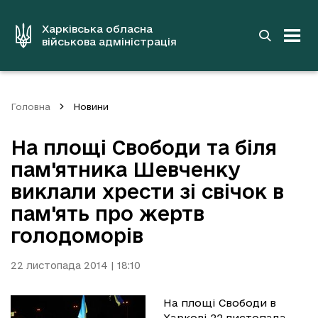
до
основного
вмісту
Харківська обласна
військова адміністрація
Головна
Новини
На площі Свободи та біля
пам'ятника Шевченку
виклали хрести зі свічок в
пам'ять про жертв
голодоморів
22 листопада 2014 | 18:10
На площі Свободи в
Харкові 22 листопада