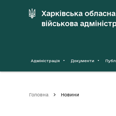
до
основного
Харківська обласна
вмісту
військова адмініст
Адміністрація
Документи
Публ
Головна
Новини