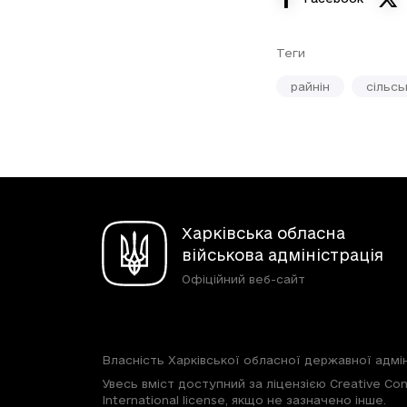
Теги
райнін
сільсь
Харківська обласна
військова адміністрація
Офіційний веб-сайт
Власність Харківської обласної державної адмін
Увесь вміст доступний за ліцензією Creative Com
International license, якщо не зазначено інше.