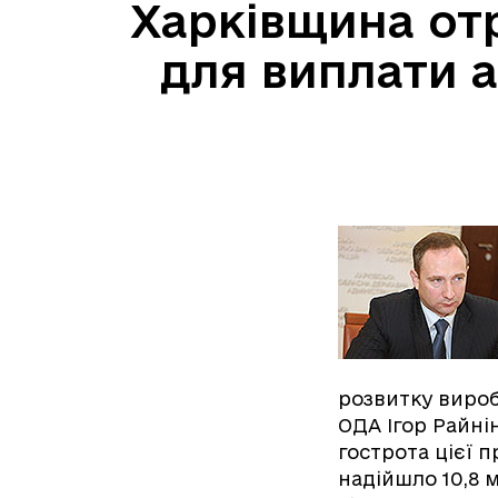
Харківщина отр
для виплати а
розвитку вироб
ОДА Ігор Райнін
гострота цієї п
надійшло 10,8 