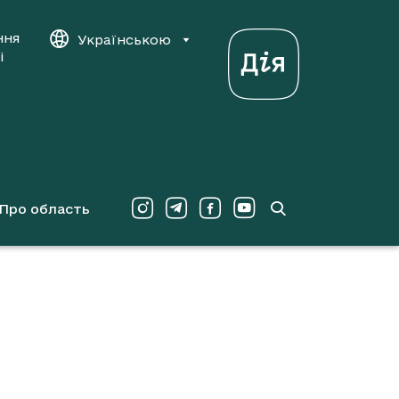
ння
Українською
і
Про область