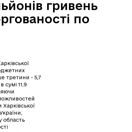
льйонів гривень
оргованості по
арківської
бюджетних
е третини - 5,7
 сумі 11,9
вляючи
 можливостей
 Харківської
України,
у область
сті