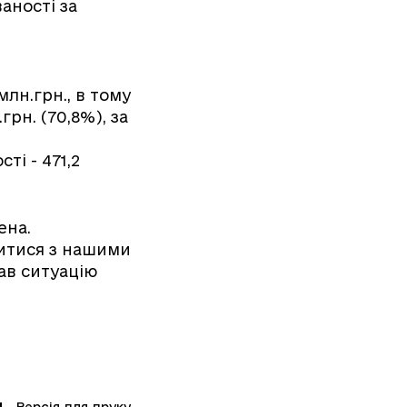
аності за
лн.грн., в тому
грн. (70,8%), за
ті - 471,2
ена.
титися з нашими
ав ситуацію
Версія для друку