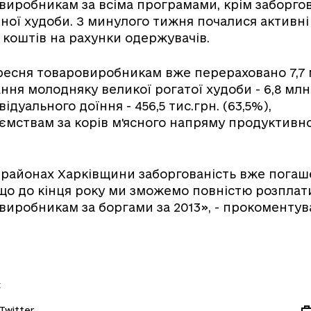
виробникам за всіма програмами, крім заборгов
ної худоби. З минулого тижня почалися активні
коштів на рахунки одержувачів.
ресня товаровиробникам вже перераховано 7,7 м
ння молодняку великої рогатої худоби - 6,8 млн.
ідуального доїння - 456,5 тис.грн. (63,5%),
ємствам за корів м'ясного напряму продуктивнос
.
 районах Харківщини заборгованість вже погаш
що до кінця року ми зможемо повністю розпла
виробникам за боргами за 2013», - прокоментув
:
Twitter