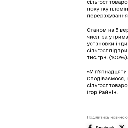
сільгосптоваро
покупку племін
перерахування 
Станом на 5 ве
числі за утрима
установки індив
сільгосппідпри
тис.грн. (100%)
«У п’ятнадцяти
Сподіваємося, 
сільгосптоваро
Ігор Райнін.
Поділитись новиною
Facebook