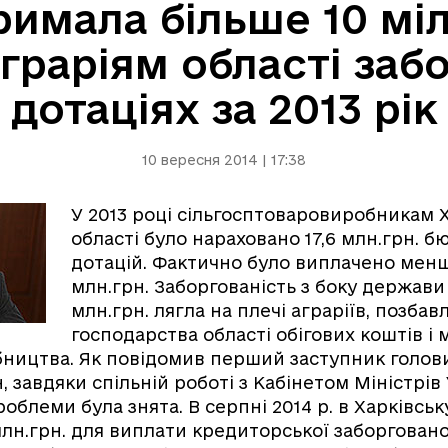
имала більше 10 мі
граріям області заб
дотаціях за 2013 рік
10 вересня 2014 | 17:38
У 2013 році сільгосптоваровиробникам Х
області було нараховано 17,6 млн.грн. 
дотацій. Фактично було виплачено менш
млн.грн. Заборгованість з боку держави в
млн.грн. лягла на плечі аграріїв, позба
господарства області обігових коштів і
ництва. Як повідомив перший заступник голови
, завдяки спільній роботі з Кабінетом Міністрів 
роблеми була знята. В серпні 2014 р. в Харківськ
млн.грн. для виплати кредиторської заборговано