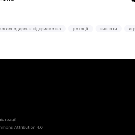
когосподарські підприємства
дотації
виплати
агр
істрації
mons Attribution 4.0