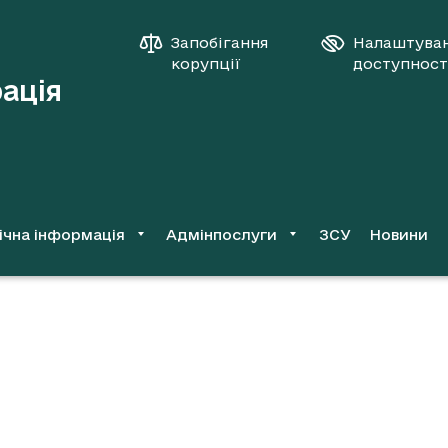
Запобігання
Налаштува
корупції
доступност
рація
ічна інформація
Адмінпослуги
ЗСУ
Новини