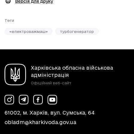
Версія для друку
Теги
«електроважмаш»
турбогенератор
Харківська обласна військова
адміністрація
Офіційний веб-сайт
61002, м. Харків, вул. Сумська, 64
obladm@kharkivoda.gov.ua