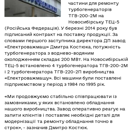
частини для ремонту
турбогенераторів
ТГВ-200-2М на
Новосибірську ТЕЦ-5
(Російська Федерація). У березні 2014 року був
підписаний контракт на поставку продукції. За
словами першого заступника директора ДП завод
«Електроважмаш» Дмитра Костюка, потужність
турбогенератора з воднево-водяним
охолодженням складає 200 МВт. На Новосибірській
ТЕЦ-5 встановлено 4 турбогенератора ТГВ-200-2М
і 2 турбогенератора ТГВ-220-2П виробництва
«Електроважмашу». Всі машини були поставлені
підприємством у період з 1984 по 1995 рік.
«Ми продовжуємо стабільно співпрацювати із
замовниками, у яких встановлено обладнання
нашого виробництва. Завод оперативно реагує на
запити клієнтів і поставляє необхідні деталі для
модернізації та ремонту обладнання точно в
строк», - зазначив Дмитро Костюк.