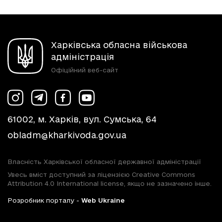
Харківська обласна військова
адміністрація
Офіційний веб-сайт
61002, м. Харків, вул. Сумська, 64
obladm@kharkivoda.gov.ua
Власність Харківської обласної державної адміністрації
Увесь вміст доступний за ліцензією Creative Commons
Attribution 4.0 International license, якщо не зазначено інше.
Розробник порталу -
Web Ukraine