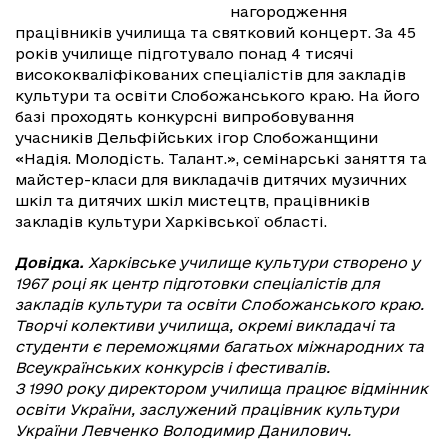
нагородження
працівників училища та святковий концерт. За 45
років училище підготувало понад 4 тисячі
висококваліфікованих спеціалістів для закладів
культури та освіти Слобожанського краю. На його
базі проходять конкурсні випробовування
учасників Дельфійських ігор Слобожанщини
«Надія. Молодість. Талант.», семінарські заняття та
майстер-класи для викладачів дитячих музичних
шкіл та дитячих шкіл мистецтв, працівників
закладів культури Харківської області.
Довідка.
Харківське училище культури створено у
1967 році як центр підготовки спеціалістів для
закладів культури та освіти Слобожанського краю.
Творчі колективи училища, окремі викладачі та
студенти є переможцями багатьох міжнародних та
Всеукраїнських конкурсів і фестивалів.
З 1990 року директором училища працює відмінник
освіти України, заслужений працівник культури
України Левченко Володимир Данилович.