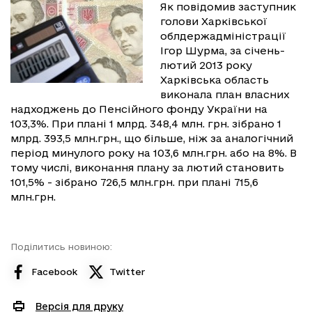
Як повідомив заступник
голови Харківської
облдержадміністрації
Ігор Шурма, за січень-
лютий 2013 року
Харківська область
виконала план власних
надходжень до Пенсійного фонду України на
103,3%. При плані 1 млрд. 348,4 млн. грн. зібрано 1
млрд. 393,5 млн.грн., що більше, ніж за аналогічний
період минулого року на 103,6 млн.грн. або на 8%. В
тому числі, виконання плану за лютий становить
101,5% - зібрано 726,5 млн.грн. при плані 715,6
млн.грн.
Поділитись новиною:
Facebook
Twitter
Версія для друку