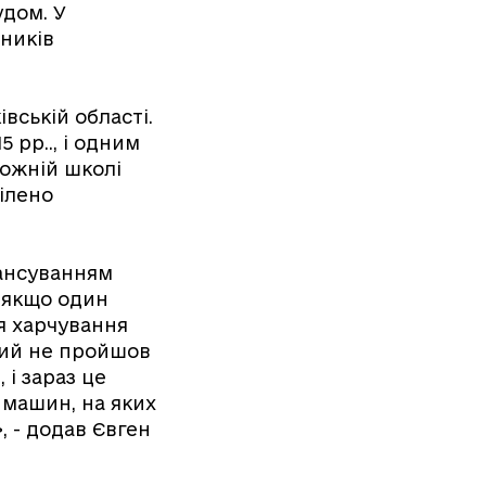
дом. У
ників
вській області.
 рр.., і одним
кожній школі
ілено
нансуванням
ь якщо один
я харчування
кий не пройшов
 і зараз це
 машин, на яких
, - додав Євген