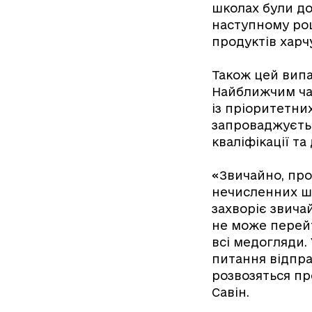
школах були до
наступному роц
продуктів харч
Також цей випа
Найближчим час
із пріоритетни
запроваджуєтьс
кваліфікації т
«Звичайно, про
нечисленних шк
захворіє звича
не може перейт
всі медогляди.
питання відпра
розвозяться пр
Савін.