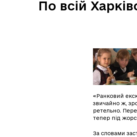
По всій Харків
«Ранковий екск
звичайно ж, зр
ретельно. Перев
тепер під жорс
За словами зас