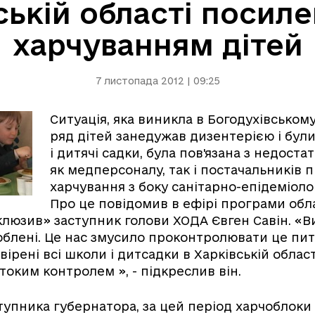
ській області посил
харчуванням дітей
7 листопада 2012 | 09:25
Ситуація, яка виникла в Богодухівському
ряд дітей занедужав дизентерією і бул
і дитячі садки, була пов'язана з недост
як медперсоналу, так і постачальників 
харчування з боку санітарно-епідеміоло
Про це повідомив в ефірі програми обл
люзив» заступник голови ХОДА Євген Савін. «В
облені. Це нас змусило проконтролювати це пи
ірені всі школи і дитсадки в Харківській області
токим контролем », - підкреслив він.
тупника губернатора, за цей період харчоблоки 