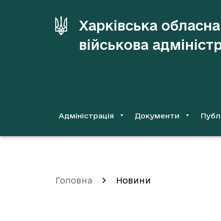
до
основного
Харківська обласна
вмісту
військова адмініст
Адміністрація
Документи
Публ
Головна
Новини