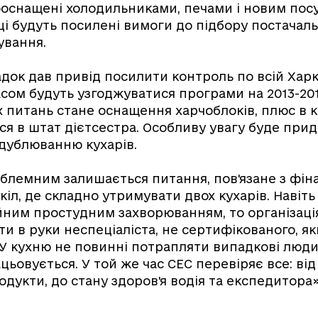
оснащені холодильниками, печами і новим посу
і будуть посилені вимоги до підбору постачаль
ування.
док дав привід посилити контроль по всій Харкі
ом будуть узгоджуватися програми на 2013-2015
х питань стане оснащення харчоблоків, плюс в 
я в штат дієтсестра. Особливу увагу буде прид
а дублюванню кухарів.
блемним залишається питання, пов'язане з фі
іл, де складно утримувати двох кухарів. Навіт
йним простудним захворюванням, то організаці
и в руки неспеціаліста, не сертифікованого, я
 У кухню не повинні потрапляти випадкові люди,
цьовується. У той же час СЕС перевіряє все: від
одукти, до стану здоров'я водія та експедитора»