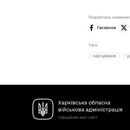
Поділитись новиною
Facebook
Теги
харчування
д
Харківська обласна
військова адміністрація
Офіційний веб-сайт