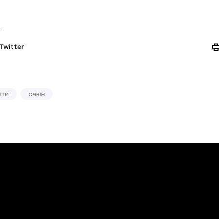
:
Twitter
іти
савін