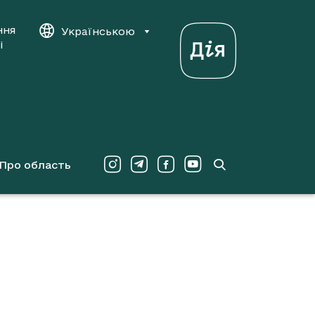
ння
Українською
і
Про область