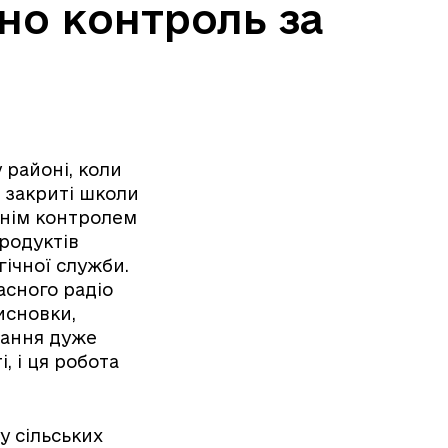
ено контроль за
 районі, коли
и закриті школи
атнім контролем
продуктів
гічної служби.
асного радіо
исновки,
тання дуже
, і ця робота
у сільських