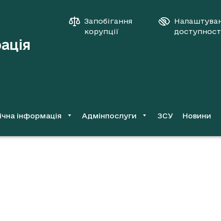
Запобігання
Налаштува
корупції
доступност
рація
ічна інформація
Адмінпослуги
ЗСУ
Новини