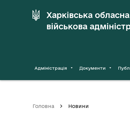
до
основного
Харківська обласна
вмісту
військова адмініст
Адміністрація
Документи
Публ
Головна
Новини