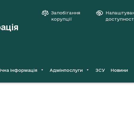
Запобігання
Налаштува
корупції
доступност
рація
ічна інформація
Адмінпослуги
ЗСУ
Новини