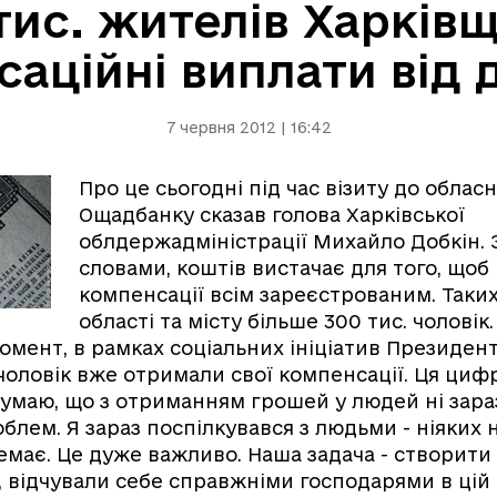
тис. жителів Харкі
аційні виплати від
7 червня 2012 | 16:42
Про це сьогодні під час візиту до облас
Ощадбанку сказав голова Харківської
облдержадміністрації Михайло Добкін. 
словами, коштів вистачає для того, щоб
компенсації всім зареєстрованим. Таки
області та місту більше 300 тис. чоловік.
омент, в рамках соціальних ініціатив Президент
. чоловік вже отримали свої компенсації. Ця циф
думаю, що з отриманням грошей у людей ні зараз,
блем. Я зараз поспілкувався з людьми - ніяких 
емає. Це дуже важливо. Наша задача - створити
, відчували себе справжніми господарями в цій к