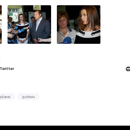
:
Twitter
дбанк
добкін