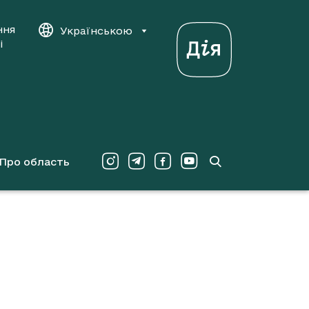
ння
Українською
і
Про область