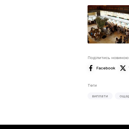
Поділитись новиною
Facebook
Теги
виплати
оща