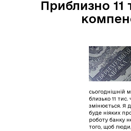
Приблизно 11 
компенс
сьогоднішній м
близько 11 тис
змінюється. Я 
буде ніяких про
роботу банку н
того, щоб люди