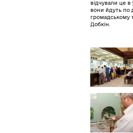
відчували це в 
вони йдуть по 
громадському т
Добкін.