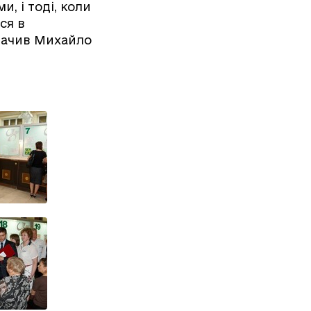
и, і тоді, коли
ся в
значив Михайло