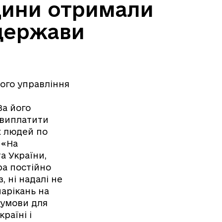
вщини отримали
 держави
ного управління
За його
 виплатити
х людей по
 «На
а України,
ра постійно
 ні надалі не
нарікань на
 умови для
раїні і