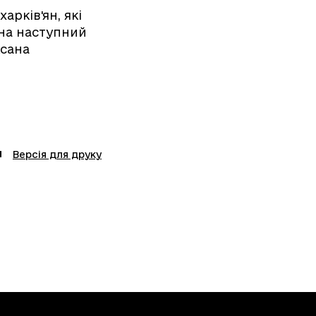
рків'ян, які
 на наступний
ксана
Версія для друку