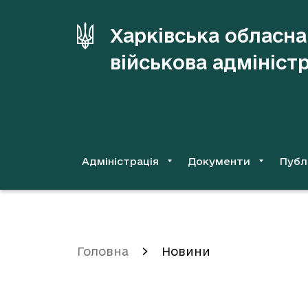
до
основного
Харківська обласна
вмісту
військова адмініст
Адміністрація
Документи
Публ
Головна
Новини