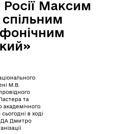
 Росії Максим
і спільним
мфонічним
кий»
національного
ні М.В.
провідного
Пастера та
о академічного
сьогодні в ході
ХОДА Дмитро
анізації