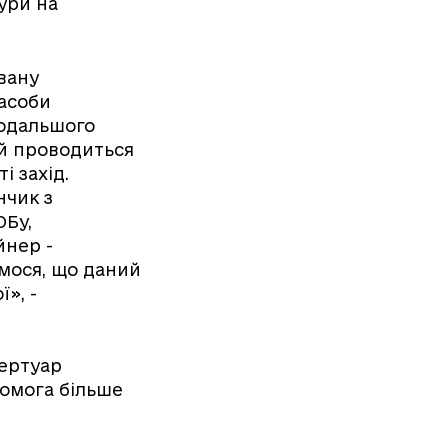
ури на
вану
засоби
подальшого
ий проводиться
і захід.
нчик з
ОБу,
йнер -
ємося, що даний
», -
пертуар
комога більше