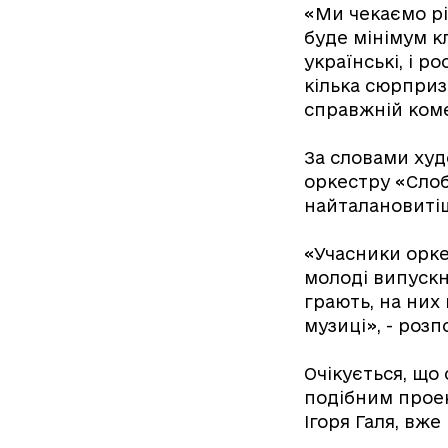
«Ми чекаємо рі
буде мінімум к
українські, і 
кілька сюрпризі
справжній коме
За словами ху
оркестру «Слоб
найталановитіш
«Учасники орке
молоді випускн
грають, на них
музиці», - розпо
Очікується, що
подібним прое
Ігоря Галя, вж