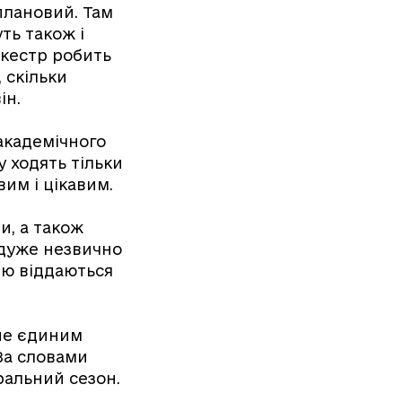
плановий. Там
ть також і
ркестр робить
 скільки
ін.
академічного
 ходять тільки
им і цікавим.
и, а також
и дуже незвично
тю віддаються
 не єдиним
За словами
ральний сезон.