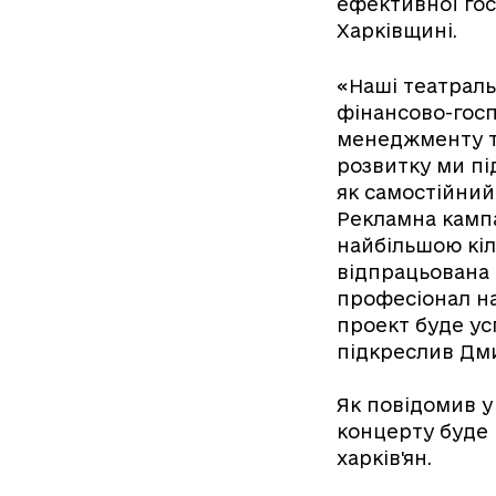
ефективної гос
Харківщині.
«Наші театраль
фінансово-госп
менеджменту т
розвитку ми пі
як самостійний 
Рекламна кампа
найбільшою кіл
відпрацьована 
професіонал на
проект буде усп
підкреслив Дм
Як повідомив у
концерту буде 
харків'ян.