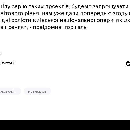
ілу серію таких проектів, будемо запрошувати ха
світового рівня. Нам уже дали попередню згоду
ідні солісти Київської національної опери, як О
 Позняк», - повідомив Ігор Галь.
:
Twitter
анський»
кузнєцов