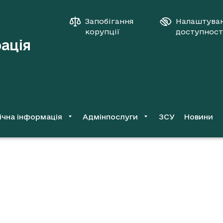
Запобігання
Налаштува
корупції
доступност
рація
ічна інформація
Адмінпослуги
ЗСУ
Новини