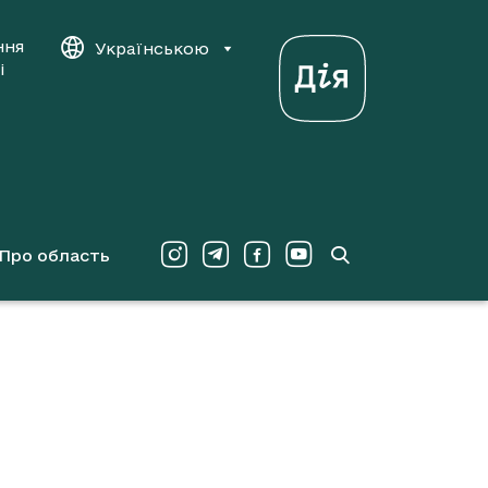
ння
Українською
і
Про область