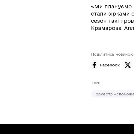
«Ми плануємо ц
стали зірками 
сезон такі пров
Крамарова, Алла
Поділитись новиною
Facebook
Теги
оркестр «слобож