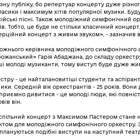
зну публіку, бо репертуар концерту дуже різно
ласики і максимум хітів популярної музики. Буду
російські пісні. Також молодіжний симфонічний о
в. Тобто, це буде не стільки класичний концерт,
рційний концерт з живим звуком», - зазначив в
дожнього керівника молодіжного симфонічного 
ожанський» Гарія Абаджана, до складу оркестру
і молоді музиканти, тому виступ буде дуже жив
стру - це найталановитіші студенти та аспірант
ики. Середній вік оркестрантів - 25 років. Вон
 приємно дивитися - це молоді люди, які повніс
вів він.
 спільний концерт з Максимом Пастером стане
ктом для молодіжного симфонічного оркестру. 
е плануються подібні виступи на наступний теат