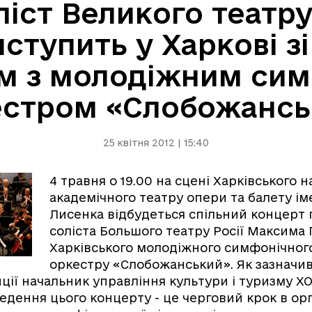
ліст Великого театру
ступить у Харкові з
м з молодіжним си
естром «Слобожансь
25 квітня 2012 | 15:40
4 травня о 19.00 на сцені Харківського 
академічного театру опери та балету іме
Лисенка відбудеться спільний концерт 
соліста Большого театру Росії Максима 
Харківського молодіжного симфонічног
оркестру «Слобожанський». Як зазначив 
ії начальник управління культури і туризму 
едення цього концерту - це черговий крок в орг