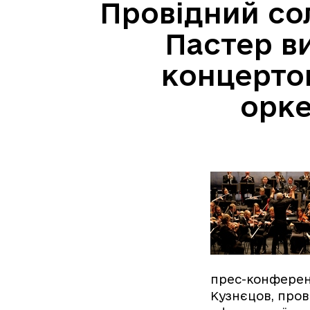
Провідний со
Пастер ви
концерто
орк
прес-конференц
Кузнєцов, пров