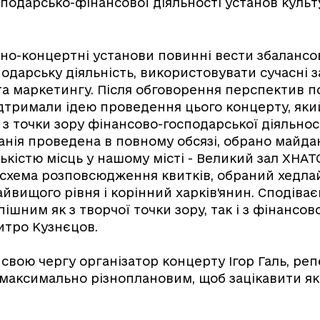
подарсько-фінансової діяльності установ культ
но-концертні установи повинні вести збалансо
одарську діяльність, використовувати сучасні 
а маркетингу. Після обговорення перспектив 
дтримали ідею проведення цього концерту, як
з точки зору фінансово-господарської діяльност
нія проведена в повному обсязі, обрано майда
ькістю місць у нашому місті - Великий зал ХНАТ
схема розповсюдження квитків, обраний хедла
йвищого рівня і корінний харків'янин. Сподіва
ішним як з творчої точки зору, так і з фінансової
итро Кузнєцов.
 свою чергу організатор концерту Ігор Галь, ре
максимально різноплановим, щоб зацікавити я