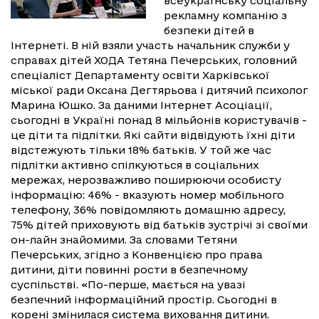
всеукраїнську соціальну
рекламну компанію з
безпеки дітей в
Інтернеті. В ній взяли участь начальник служби у
справах дітей ХОДА Тетяна Печерських, головний
спеціаліст Департаменту освіти Харківської
міської ради Оксана Дегтярьова і дитячий психолог
Марина Юшко. За даними Інтернет Асоціації,
сьогодні в Україні понад 8 мільйонів користувачів -
це діти та підлітки. Які сайти відвідують їхні діти
відстежують тільки 18% батьків. У той же час
підлітки активно спілкуються в соціальних
мережах, нерозважливо поширюючи особисту
інформацію: 46% - вказують номер мобільного
телефону, 36% повідомляють домашню адресу,
75% дітей приховують від батьків зустрічі зі своїми
он-лайн знайомими. За словами Тетяни
Печерських, згідно з Конвенцією про права
дитини, діти повинні рости в безпечному
суспільстві. «По-перше, мається на увазі
безпечний інформаційний простір. Сьогодні в
корені змінилася система виховання дитини.