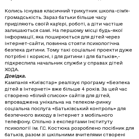
Колись існував класичний трикутник школа-сім'я-
громадськість.
Зараз батьки більше часу
приділяють своїй кар'єрі, роботі, а діти частіше
залишаються самі.
На першому місці будь-якої
інформації, яка поширюється для дітей через
інтернет-сайти, повинна стояти психологічна
безпека дитини.
Тому такі соціальні проекти дуже
потрібні і корисні, і для дитини і для батьків»,-
підкреслила начальник служби у справах дітей
ХОДА.
Довідка.
Кампанія «Київстар» реалізує програму «Безпека
дітей в Інтернеті» вже більше 4 років.
За цей час
створено «білий список» сайтів для дітей,
впроваджена унікальна на телеком-ринку
соціальна послуга «Батьківський контроль» для
безпечного виходу в Інтернет з мобільного
телефону.
Спільно з експертами Інституту
психології ім.
Г.С. Костюка розроблено посібник для
батьків, разом зі шкільними вчителями створені