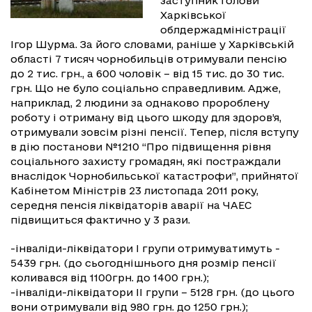
заступник голови
Харківської
облдержадміністрації
Ігор Шурма. За його словами, раніше у Харківській
області 7 тисяч чорнобильців отримували пенсію
до 2 тис. грн., а 600 чоловік – від 15 тис. до 30 тис.
грн. Що не було соціально справедливим. Адже,
наприклад, 2 людини за однаково пророблену
роботу і отриману від цього шкоду для здоров’я,
отримували зовсім різні пенсії. Тепер, після вступу
в дію постанови №1210 “Про підвищення рівня
соціального захисту громадян, які постраждали
внаслідок Чорнобильської катастрофи”, прийнятої
Кабінетом Міністрів 23 листопада 2011 року,
середня пенсія ліквідаторів аварії на ЧАЕС
підвищиться фактично у 3 рази.
-інваліди-ліквідатори I групи отримуватимуть -
5439 грн. (до сьогоднішнього дня розмір пенсії
коливався від 1100грн. до 1400 грн.);
-інваліди-ліквідатори II групи – 5128 грн. (до цього
вони отримували від 980 грн. до 1250 грн.);