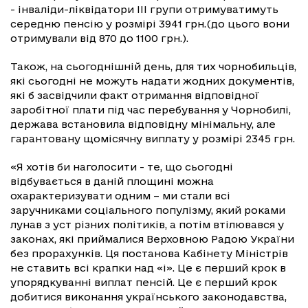
- інваліди-ліквідатори III групи отримуватимуть
середню пенсію у розмірі 3941 грн.(до цього вони
отримували від 870 до 1100 грн.).
Також, на сьогоднішній день, для тих чорнобильців,
які сьогодні не можуть надати жодних документів,
які б засвідчили факт отримання відповідної
заробітної плати під час перебування у Чорнобилі,
держава встановила відповідну мінімальну, але
гарантовану щомісячну виплату у розмірі 2345 грн.
«Я хотів би наголосити - те, що сьогодні
відбувається в даній площині можна
охарактеризувати одним – ми стали всі
заручниками соціального популізму, який роками
лунав з уст різних політиків, а потім втілювався у
законах, які приймалися Верховною Радою України
без прорахунків. Ця постанова Кабінету Міністрів
не ставить всі крапки над «і». Це є перший крок в
упорядкуванні виплат пенсій. Це є перший крок
добитися виконання українського законодавства,