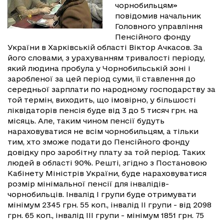
чорнобильцям»
повідомив начальник
Головного управління
Пенсійного фонду
України в Харківській області Віктор Ачкасов. За
його словами, з урахуванням тривалості періоду,
який людина пробула у Чорнобильській зоні і
заробленої за цей період суми, її ставлення до
середньої зарплати по народному господарству за
той термін, виходить, що імовірно, у більшості
ліквідаторів пенсія буде від 3 до 5 тисяч грн. на
місяць. Але, таким чином пенсії будуть
нараховуватися не всім чорнобильцям, а тільки
тим, хто зможе подати до Пенсійного фонду
довідку про заробітну плату за той період. Таких
людей в області 90%. Решті, згідно з Постановою
Кабінету Міністрів України, буде нараховуватися
розмір мінімальної пенсії для інвалідів-
чорнобильців. Інвалід I групи буде отримувати
мінімум 2345 грн. 55 коп., інвалід II групи - від 2098
грн. 65 коп., інвалід III групи - мінімум 1851 грн. 75