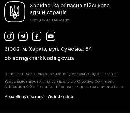
Харківська обласна військова
адміністрація
Офіційний веб-сайт
61002, м. Харків, вул. Сумська, 64
obladm@kharkivoda.gov.ua
Власність Харківської обласної державної адміністрації
Увесь вміст доступний за ліцензією Creative Commons
Attribution 4.0 International license, якщо не зазначено інше.
Розробник порталу -
Web Ukraine