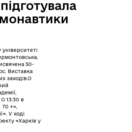
 підготувала
смонавтики
у університеті
Лермонтовська,
исвячена 50-
с. Виставка
их заходів.О
який
демії,
О 13:30 в
 70 +»,
». У ході
оекту «Харків у