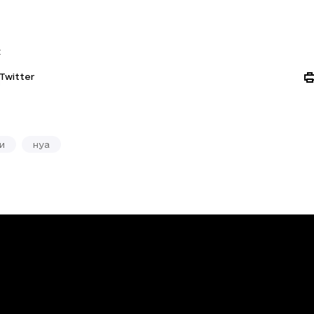
:
Twitter
и
нуа