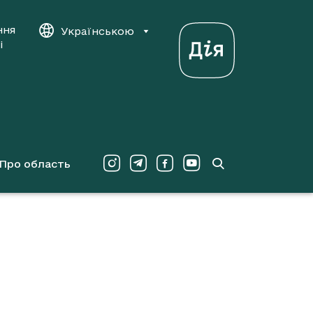
ння
Українською
і
Про область