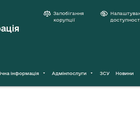
Запобігання
Налаштува
корупції
доступност
рація
ічна інформація
Адмінпослуги
ЗСУ
Новини