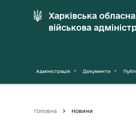
до
основного
Харківська обласна
вмісту
військова адмініст
Адміністрація
Документи
Публ
Головна
Новини