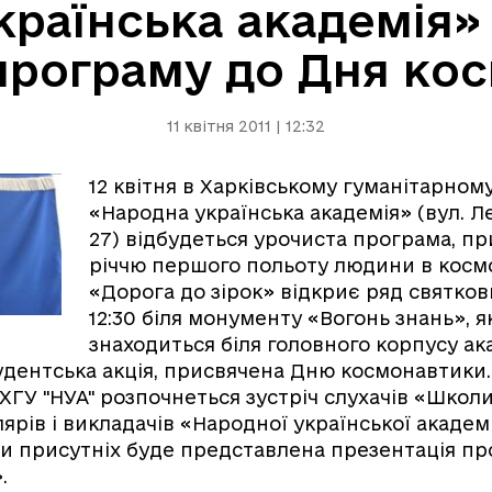
раїнська академія»
програму до Дня ко
11 квітня 2011 | 12:32
12 квітня в Харківському гуманітарном
«Народна українська академія» (вул. 
27) відбудеться урочиста програма, пр
річчю першого польоту людини в космо
«Дорога до зірок» відкриє ряд святков
12:30 біля монументу «Вогонь знань», 
знаходиться біля головного корпусу ака
удентська акція, присвячена Дню космонавтики. 
ХГУ "НУА" розпочнеться зустріч слухачів «Школи
ярів і викладачів «Народної української академії
аги присутніх буде представлена презентація пр
».