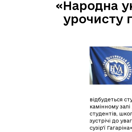
«Народна ук
урочисту 
відбудеться ст
камінному залі 
студентів, школ
зустрічі до ув
сузір'ї Гагаріна