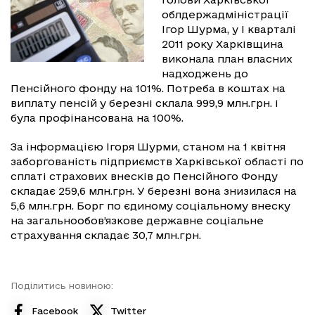
облдержадміністрації
Ігор Шурма, у I кварталі
2011 року Харківщина
виконала план власних
надходжень до
Пенсійного фонду на 101%. Потреба в коштах на
виплату пенсій у березні склала 999,9 млн.грн. і
була профінансована на 100%.
За інформацією Ігоря Шурми, станом на 1 квітня
заборгованість підприємств Харківської області по
сплаті страхових внесків до Пенсійного Фонду
складає 259,6 млн.грн. У березні вона знизилася на
5,6 млн.грн. Борг по єдиному соціальному внеску
на загальнообов’язкове державне соціальне
страхування складає 30,7 млн.грн.
Поділитись новиною:
Facebook
Twitter