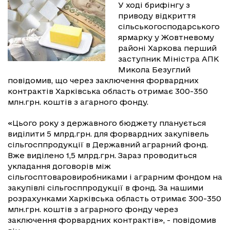
У ході брифінгу з
приводу відкриття
сільськогосподарського
ярмарку у Жовтневому
районі Харкова перший
заступник Міністра АПК
Микола Безуглий
повідомив, що через заключення форвардних
контрактів Харківська область отримає 300-350
млн.грн. коштів з агарного фонду.
«Цього року з державного бюджету планується
виділити 5 млрд.грн. для форвардних закупівель
сільгосппродукції в Державний аграрний фонд.
Вже виділено 1,5 млрд.грн. Зараз проводиться
укладання договорів між
сільгосптоваровиробниками і аграрним фондом на
закупівлі сільгосппродукції в фонд. За нашими
розрахунками Харківська область отримає 300-350
млн.грн. коштів з аграрного фонду через
заключення форвардних контрактів», - повідомив