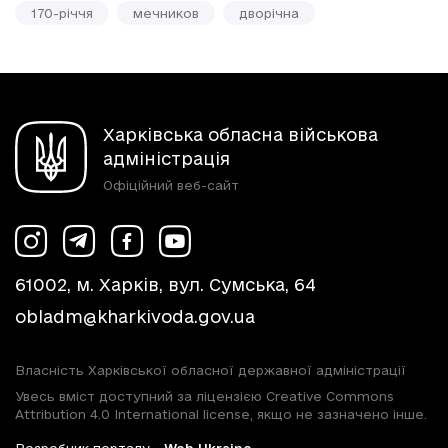
170-річчя
мечников
дворічна
Харківська обласна військова
адміністрація
Офіційний веб-сайт
61002, м. Харків, вул. Сумська, 64
obladm@kharkivoda.gov.ua
Власність Харківської обласної державної адміністрації
Увесь вміст доступний за ліцензією Creative Commons
Attribution 4.0 International license, якщо не зазначено інше.