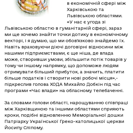
в економічній сфері між
Харківською та
Львівською областями.
«У нас є угода зі
Львівською областю в гуманітарній сфері, зараз
ми ще хочемо знайти точки дотику в економічному
векторі, і я думаю, що ми обов'язково знайдемо їх.
Навіть враховуючи діючі договірні відносини між
нашими підприємствами, є ще ніша, де влада
може, створивши умови, збільшити потік товарів у
тому чи іншому напрямку, що допоможе людям
отримувати більший прибуток, а значить, платити
більше податків і створити нові робочі місця»,-
підкреслив голова ХОДА Михайло Добкін під час
програми «Час влади» на обласному телебаченні.
За словами голови області, нарощуванню співпраці
між Харківщиною та іншими областями сприяють
кроки, подібні відновленню Меморіальної дошки
Патріарху Української Греко-католицької церкви
Йосипу Сліпому.