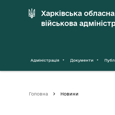
до
основного
Харківська обласна
вмісту
військова адмініст
Адміністрація
Документи
Публ
Головна
Новини