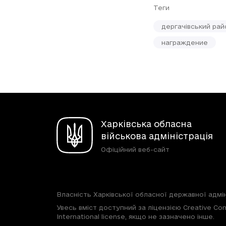
Теги
дергачівський рай
награждение
Харківська обласна
військова адміністрація
Офіційний веб-сайт
Власність Харківської обласної державної адмін
Увесь вміст доступний за ліцензією Creative Com
International license, якщо не зазначено інше.