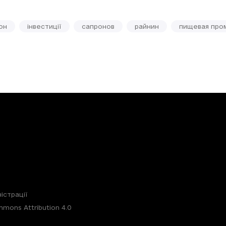
он
інвестиції
сапронов
райнин
пищевая про
істрації
mons Attribution 4.0