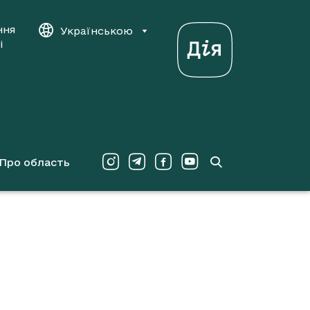
ння
Українською
і
Про область