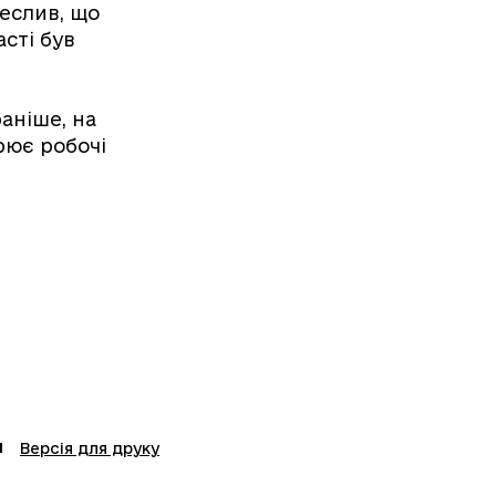
еслив, що
асті був
аніше, на
рює робочі
Версія для друку