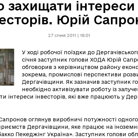
 захищати інтереси
весторів. Юрій Сапро
27 січня 2011 | 16:01
У ході робочої поїздки до Дергачівськог
січня заступник голови ХОДА Юрій Сап
обговорив з керівництвом району економ
зокрема, промислові перспективи розв
Дергачівщини. Як зазначив заступник го
необхідно активізувати роботу із залуче
ти інтереси інвесторів, які вже працюють у Дер
Сапронов оглянув виробничі потужності одного
приємств Дергачівщини, яке працює на іноземни
акко Пекеджінг Україна». Заступник голови обл