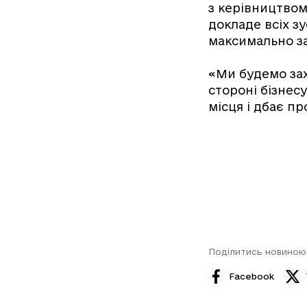
з керівництвом
докладе всіх зу
максимально з
«Ми будемо зах
стороні бізнес
місця і дбає пр
Поділитись новиною
Facebook