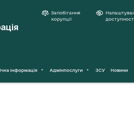
Запобігання
Налаштува
корупції
доступност
рація
ічна інформація
Адмінпослуги
ЗСУ
Новини