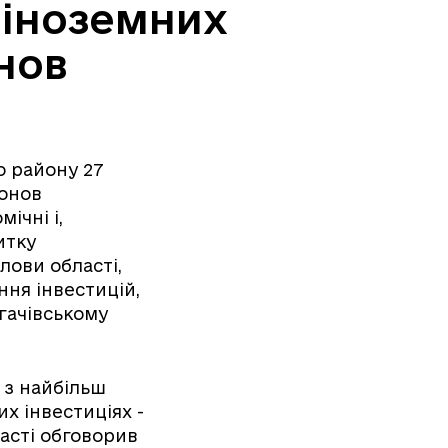
 іноземних
нов
о району 27
ронов
ічні і,
итку
лови області,
ння інвестицій,
гачівському
 з найбільш
х інвестиціях -
асті обговорив