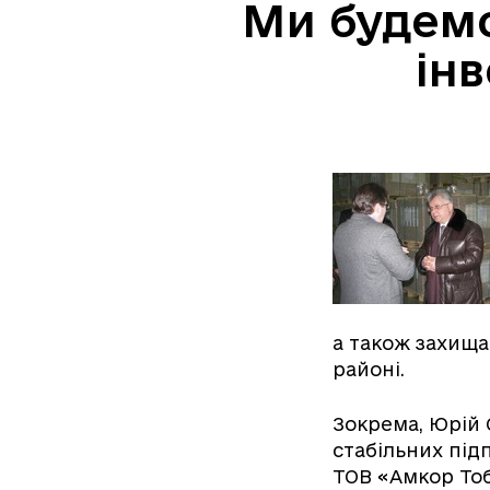
Ми будемо
ін
а також захища
районі.
Зокрема, Юрій 
стабільних під
ТОВ «Амкор Тоб