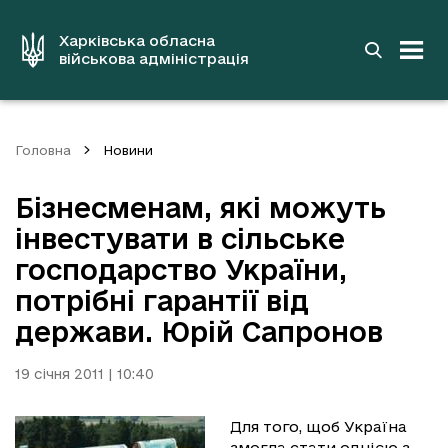
до
основного
вмісту
Харківська обласна
військова адміністрація
Головна
Новини
Бізнесменам, які можуть
інвестувати в сільське
господарство України,
потрібні гарантії від
держави. Юрій Сапронов
19 січня 2011 | 10:40
Для того, щоб Україна
змогла стати однією з