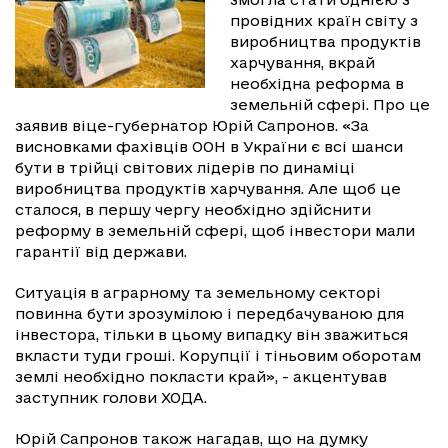
провідних країн світу з
виробництва продуктів
харчування, вкрай
необхідна реформа в
земельній сфері. Про це
заявив віце-губернатор Юрій Сапронов. «За
висновками фахівців ООН в України є всі шанси
бути в трійці світових лідерів по динаміці
виробництва продуктів харчування. Але щоб це
сталося, в першу чергу необхідно здійснити
реформу в земельній сфері, щоб інвестори мали
гарантії від держави.
Ситуація в аграрному та земельному секторі
повинна бути зрозумілою і передбачуваною для
інвестора, тільки в цьому випадку він зважиться
вкласти туди гроші. Корупції і тіньовим оборотам
землі необхідно покласти край», - акцентував
заступник голови ХОДА.
Юрій Сапронов також нагадав, що на думку