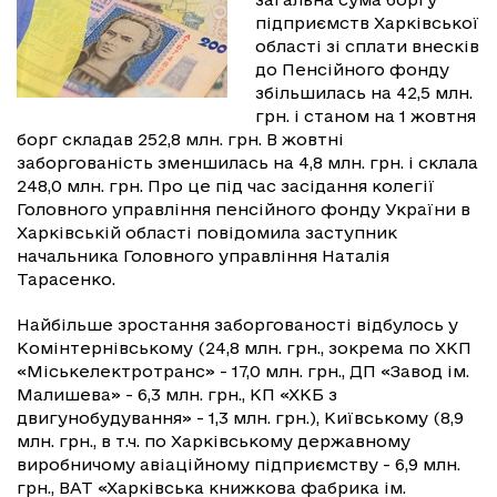
підприємств Харківської
області зі сплати внесків
до Пенсійного фонду
збільшилась на 42,5 млн.
грн. і станом на 1 жовтня
борг складав 252,8 млн. грн. В жовтні
заборгованість зменшилась на 4,8 млн. грн. і склала
248,0 млн. грн. Про це під час засідання колегії
Головного управління пенсійного фонду України в
Харківській області повідомила заступник
начальника Головного управління Наталія
Тарасенко.
Найбільше зростання заборгованості відбулось у
Комінтернівському (24,8 млн. грн., зокрема по ХКП
«Міськелектротранс» - 17,0 млн. грн., ДП «Завод ім.
Малишева» - 6,3 млн. грн., КП «ХКБ з
двигунобудування» - 1,3 млн. грн.), Київському (8,9
млн. грн., в т.ч. по Харківському державному
виробничому авіаційному підприємству - 6,9 млн.
грн., ВАТ «Харківська книжкова фабрика ім.