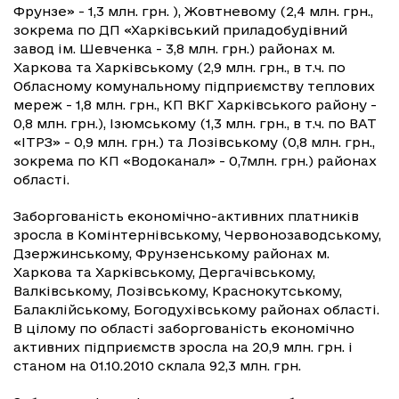
Фрунзе» - 1,3 млн. грн. ), Жовтневому (2,4 млн. грн.,
зокрема по ДП «Харківський приладобудівний
завод ім. Шевченка - 3,8 млн. грн.) районах м.
Харкова та Харківському (2,9 млн. грн., в т.ч. по
Обласному комунальному підприємству теплових
мереж - 1,8 млн. грн., КП ВКГ Харківського району -
0,8 млн. грн.), Ізюмському (1,3 млн. грн., в т.ч. по ВАТ
«ІТРЗ» - 0,9 млн. грн.) та Лозівському (0,8 млн. грн.,
зокрема по КП «Водоканал» - 0,7млн. грн.) районах
області.
Заборгованість економічно-активних платників
зросла в Комінтернівському, Червонозаводському,
Дзержинському, Фрунзенському районах м.
Харкова та Харківському, Дергачівському,
Валківському, Лозівському, Краснокутському,
Балаклійському, Богодухівському районах області.
В цілому по області заборгованість економічно
активних підприємств зросла на 20,9 млн. грн. і
станом на 01.10.2010 склала 92,3 млн. грн.