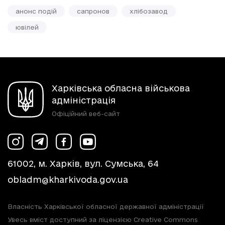
анонс подій
сапронов
хлібозавод
ювілей
Харківська обласна військова
адміністрація
Офіційний веб-сайт
61002, м. Харків, вул. Сумська, 64
obladm@kharkivoda.gov.ua
Власність Харківської обласної державної адміністрації
Увесь вміст доступний за ліцензією Creative Commons