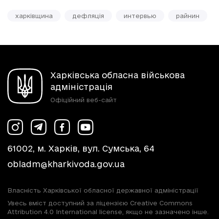
харківщина
дефляція
интервью
райнин
Харківська обласна військова
адміністрація
Офіційний веб-сайт
61002, м. Харків, вул. Сумська, 64
obladm@kharkivoda.gov.ua
Власність Харківської обласної державної адміністрації
Увесь вміст доступний за ліцензією Creative Commons
Attribution 4.0 International license, якщо не зазначено інше.