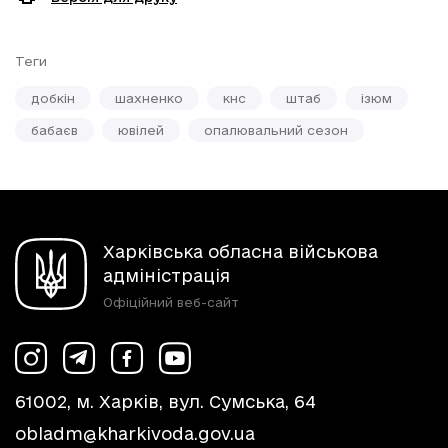
Теги
добкін
шахненко
кнс
штаб
ізюм
бабаєв
ювілей
опалювальний сезон
Харківська обласна військова
адміністрація
Офіційний веб-сайт
61002, м. Харків, вул. Сумська, 64
obladm@kharkivoda.gov.ua