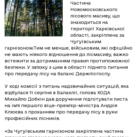
Частина
Новомосковського
лісового масиву, що
знаходиться на
території Харківської
області, закріплена за
Чугуївським
гарнізоном.Тим не менше, військовим, які офіційно
не мають ніякого відношення до лісмасиву, важко
встежити за дотриманням правил протипожежної
безпеки. У зв'язку з цим в області піднято питання
про передачу лісу на баланс Держлісгоспу.
У ході комісії з питань надзвичайних ситуацій, яка
відбулася 11 серпня в Балаклії, голова ХОДА
Михайло Добкін дав доручення підготувати листа
на ім'я першого віце-прем'єр-міністра Андрія
Клюєва з проханням про передачу лісу в руки
професійних лісників.
«За Чугуївським гарнізоном закріплена частина