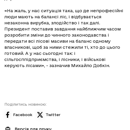
«На жаль, у нас ситуація така, що де непрофесійні
люди мають на балансі ліс, і відбувається
незаконна вирубка, злодійство і так далі.
Президент поставив завдання найближчим часом
розробити зміни до чинного законодавства і
передати всі лісові масиви на баланс одному
власникові, щоб за ними стежили ті, хто до цього
готовий. А у нас сьогодні так: і
сільгосппідприємства, і лісники, і військові
керують лісами», - зазначив Михайло Добкін.
Поділитись новиною:
Facebook
Twitter
Версія для друку