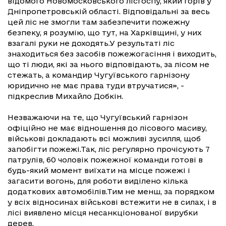
відомого Новомосковського лісгоспу, який горів у
Дніпропетровській області. Відповідальні за весь
цей ліс не змогли там забезпечити пожежну
безпеку, я розумію, що тут, на Харківщині, у них
взагалі руки не доходять.У результаті ліс
знаходиться без засобів пожежогасіння і виходить,
що ті люди, які за нього відповідають, за лісом не
стежать, а командир Чугуївського гарнізону
юридично не має права туди втручатися», -
підкреслив Михайло Добкін.
Незважаючи на те, що Чугуївський гарнізон
офіційно не має відношення до лісового масиву,
військові докладають всі можливі зусилля, щоб
запобігти пожежі.Так, ліс регулярно прочісують 7
патрулів, 60 чоловік пожежної команди готові в
будь-який момент виїхати на місце пожежі і
загасити вогонь, для роботи виділено кілька
додаткових автомобілів.Тим не менш, за порядком
у всіх відносинах військові встежити не в силах, і в
лісі виявлено місця несанкціонованої вирубки
дерев.