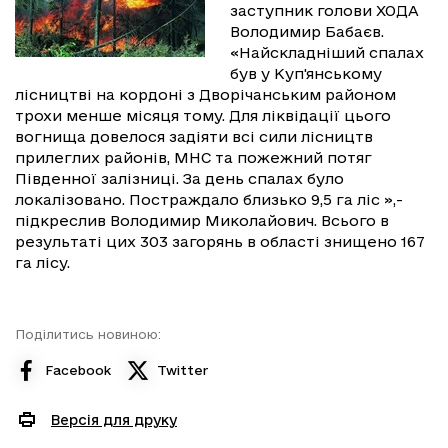
заступник голови ХОДА
Володимир Бабаєв.
«Найскладніший спалах
був у Куп'янському
лісництві на кордоні з Дворічанським районом
трохи менше місяця тому. Для ліквідації цього
вогнища довелося задіяти всі сили лісництв
прилеглих районів, МНС та пожежний потяг
Південної залізниці. За день спалах було
локалізовано. Постраждало близько 9,5 га ліс »,-
підкреслив Володимир Миколайович. Всього в
результаті цих 303 загорянь в області знищено 167
га лісу.
Поділитись новиною:
Facebook
Twitter
Версія для друку