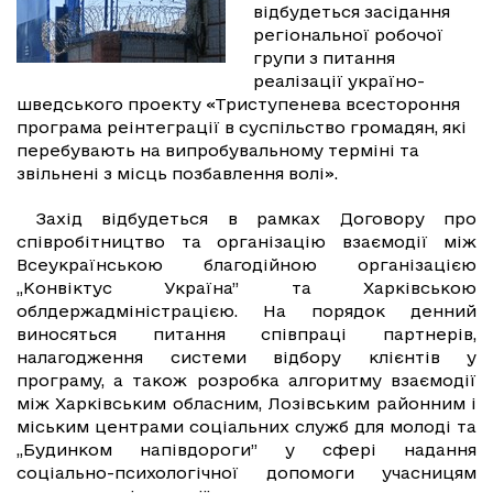
відбудеться засідання
регіональної робочої
групи з питання
реалізації україно-
шведського проекту «Триступенева всестороння
програма реінтеграції в суспільство громадян, які
перебувають на випробувальному терміні та
звільнені з місць позбавлення волі».
Захід відбудеться в рамках Договору про
співробітництво та організацію взаємодії між
Всеукраїнською благодійною організацією
„Конвіктус Україна” та Харківською
облдержадміністрацією. На порядок денний
виносяться питання співпраці партнерів,
налагодження системи відбору клієнтів у
програму, а також розробка алгоритму взаємодії
між Харківським обласним, Лозівським районним і
міським центрами соціальних служб для молоді та
„Будинком напівдороги” у сфері надання
соціально-психологічної допомоги учасницям