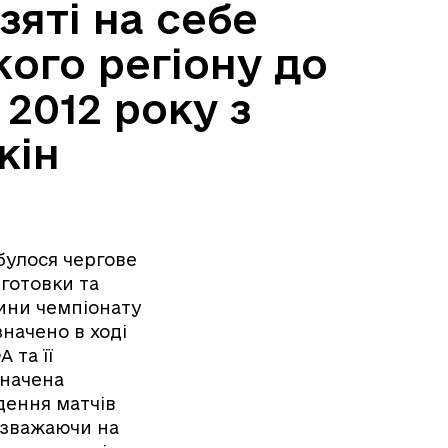
яті на себе
кого регіону до
2012 року з
кін
булося чергове
дготовки та
тини чемпіонату
значено в ході
 та її
значена
дення матчів
езважаючи на