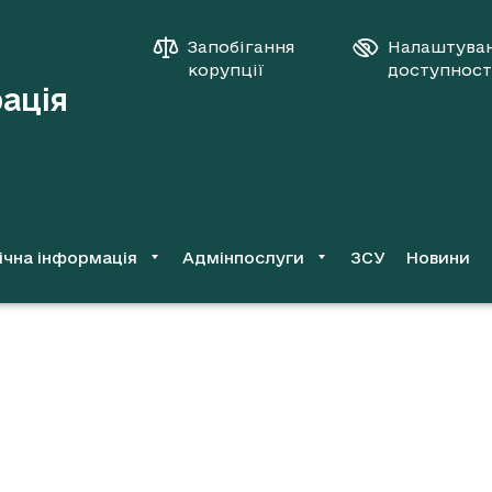
Запобігання
Налаштува
корупції
доступност
рація
ічна інформація
Адмінпослуги
ЗСУ
Новини