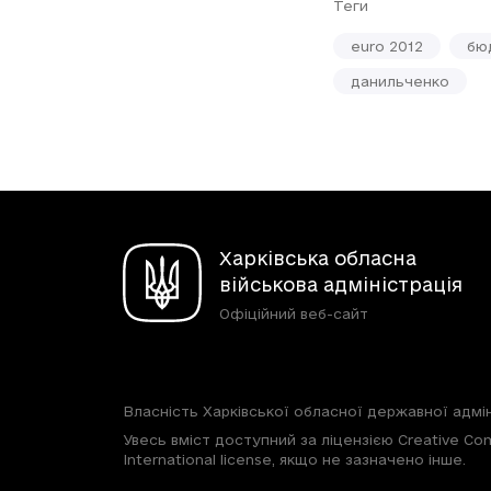
Теги
euro 2012
бю
данильченко
Харківська обласна
військова адміністрація
Офіційний веб-сайт
Власність Харківської обласної державної адмін
Увесь вміст доступний за ліцензією Creative Com
International license, якщо не зазначено інше.