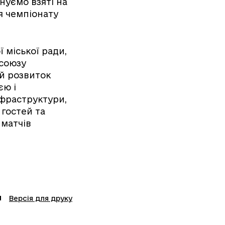
нуємо взяті на
я чемпіонату
 міської ради,
 союзу
й розвиток
єю і
нфраструктури,
 гостей та
 матчів
Версія для друку