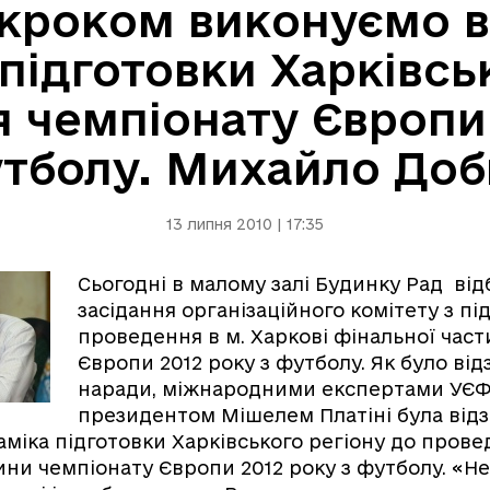
 кроком виконуємо вз
 підготовки Харківсь
 чемпіонату Європи 
тболу. Михайло Доб
13 липня 2010 | 17:35
Сьогодні в малому залі Будинку Рад від
засідання організаційного комітету з пі
проведення в м. Харкові фінальної час
Європи 2012 року з футболу. Як було від
наради, міжнародними експертами УЄФА
президентом Мішелем Платіні була від
міка підготовки Харківського регіону до прове
ини чемпіонату Європи 2012 року з футболу. «Н