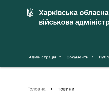
до
основного
Харківська обласна
вмісту
військова адмініст
Адміністрація
Документи
Публ
Головна
Новини