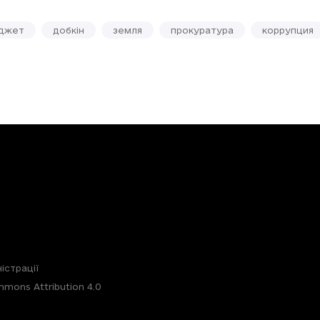
джет
добкін
земля
прокуратура
коррупция
істрації
mons Attribution 4.0