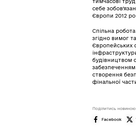
тимчасові труд
себе зобов'яза
Європи 2012 ро
Спільна робота 
згідно вимог т
Європейських 
інфраструктури
будівництвом с
забезпеченням 
створення безп
фінальної част
Поділитись новиною
Facebook