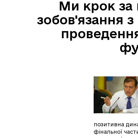
Ми крок за
зобов'язання з
проведення
фу
позитивна дина
фінальної част