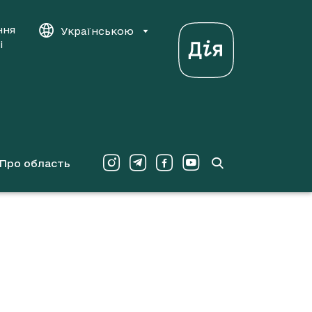
ння
Українською
і
Про область