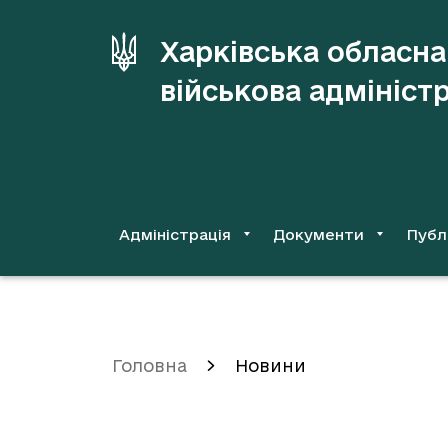
до
основного
Харківська обласна
вмісту
військова адмініст
Адміністрація
Документи
Публ
Головна
Новини