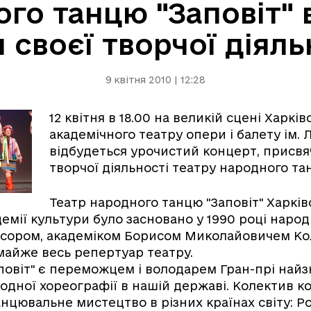
го танцю "Заповіт" 
я своєї творчої діяль
9 квітня 2010 | 12:28
12 квітня в 18.00 на великій сцені Харків
академічного театру опери і балету ім. 
відбудеться урочистий концерт, присвя
творчої діяльності театру народного тан
Театр народного танцю "Заповіт" Харків
емії культури було засновано у 1990 році наро
есором, академіком Борисом Миколайовичем Ко
майже весь репертуар театру.
аповіт" є переможцем і володарем Гран-прі най
родної хореографії в нашій державі. Колектив к
нцювальне мистецтво в різних країнах світу: Ро