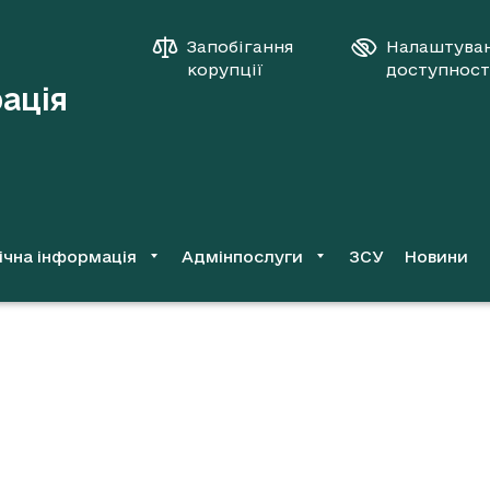
Запобігання
Налаштува
корупції
доступност
рація
ічна інформація
Адмінпослуги
ЗСУ
Новини