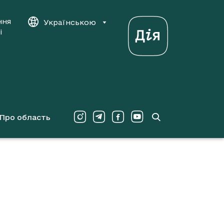
ння
Українською
і
Про область