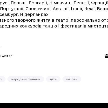
русі, Польщі, Болгарії, Німеччині, Бельгії, Франці
, Португалії, Словаччині, Австрії, Італії, Чехії, Ве
сембург, Нідерландах.
тивного творчого життя в театрі персонально о
ародних конкурсів танцю і фестивалів мистецтв
:
Twitter
р
народний танець
діти
ювілей