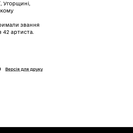
ї, Угорщині,
ликому
тримали звання
 42 артиста.
Версія для друку