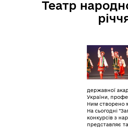
Театр народно
річч
державної акад
України, проф
Ним створено 
На сьогодні "З
конкурсів з на
представляє та