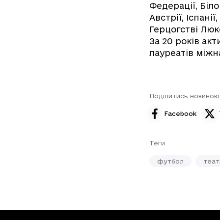
Федерації, Біло
Австрії, Іспанії
Герцогстві Люк
За 20 років ак
лауреатів міжн
Поділитись новиною
Facebook
Теги
футбол
теат