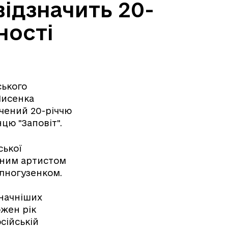
відзначить 20-
ності
ського
Лисенка
чений 20-річчю
цю "Заповіт".
ської
дним артистом
лногузенком.
значніших
ожен рік
сійській