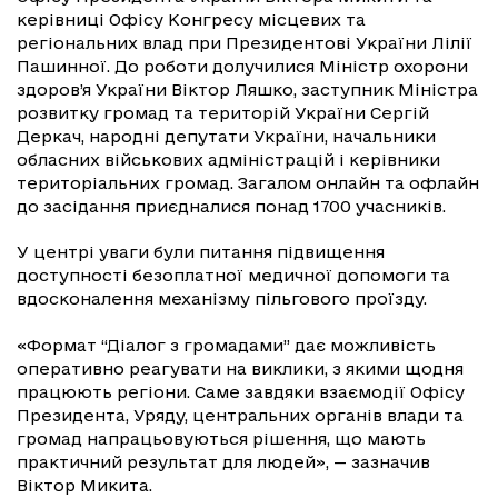
керівниці Офісу Конгресу місцевих та
регіональних влад при Президентові України Лілії
Пашинної. До роботи долучилися Міністр охорони
здоров’я України Віктор Ляшко, заступник Міністра
розвитку громад та територій України Сергій
Деркач, народні депутати України, начальники
обласних військових адміністрацій і керівники
територіальних громад. Загалом онлайн та офлайн
до засідання приєдналися понад 1700 учасників.
У центрі уваги були питання підвищення
доступності безоплатної медичної допомоги та
вдосконалення механізму пільгового проїзду.
«Формат “Діалог з громадами” дає можливість
оперативно реагувати на виклики, з якими щодня
працюють регіони. Саме завдяки взаємодії Офісу
Президента, Уряду, центральних органів влади та
громад напрацьовуються рішення, що мають
практичний результат для людей», — зазначив
Віктор Микита.