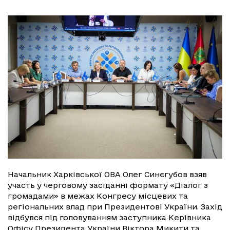
Начальник Харківської ОВА Олег Синєгубов взяв
участь у черговому засіданні формату «Діалог з
громадами» в межах Конгресу місцевих та
регіональних влад при Президентові України. Захід
відбувся під головуванням заступника Керівника
Офісу Президента України Віктора Микити та