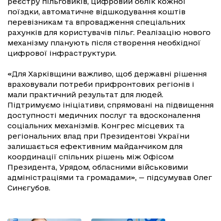
реєстру пільговиків, цифровий облік кожної
поїздки, автоматичне відшкодування коштів
перевізникам та впровадження спеціальних
рахунків для користувачів пільг. Реалізацію нового
механізму планують після створення необхідної
цифрової інфраструктури.
«Для Харківщини важливо, щоб державні рішення
враховували потреби прифронтових регіонів і
мали практичний результат для людей.
Підтримуємо ініціативи, спрямовані на підвищення
доступності медичних послуг та вдосконалення
соціальних механізмів. Конгрес місцевих та
регіональних влад при Президентові України
залишається ефективним майданчиком для
координації спільних рішень між Офісом
Президента, Урядом, обласними військовими
адміністраціями та громадами», — підсумував Олег
Синєгубов.