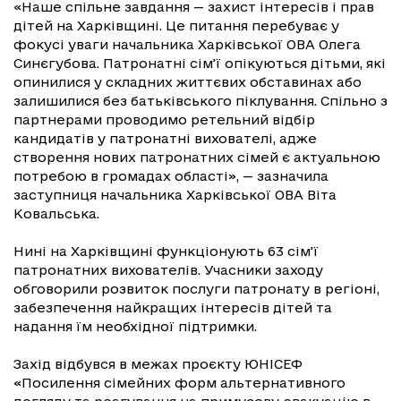
«Наше спільне завдання — захист інтересів і прав
дітей на Харківщині. Це питання перебуває у
фокусі уваги начальника Харківської ОВА Олега
Синєгубова. Патронатні сім’ї опікуються дітьми, які
опинилися у складних життєвих обставинах або
залишилися без батьківського піклування. Спільно з
партнерами проводимо ретельний відбір
кандидатів у патронатні вихователі, адже
створення нових патронатних сімей є актуальною
потребою в громадах області», — зазначила
заступниця начальника Харківської ОВА Віта
Ковальська.
Нині на Харківщині функціонують 63 сім’ї
патронатних вихователів. Учасники заходу
обговорили розвиток послуги патронату в регіоні,
забезпечення найкращих інтересів дітей та
надання їм необхідної підтримки.
Захід відбувся в межах проєкту ЮНІСЕФ
«Посилення сімейних форм альтернативного