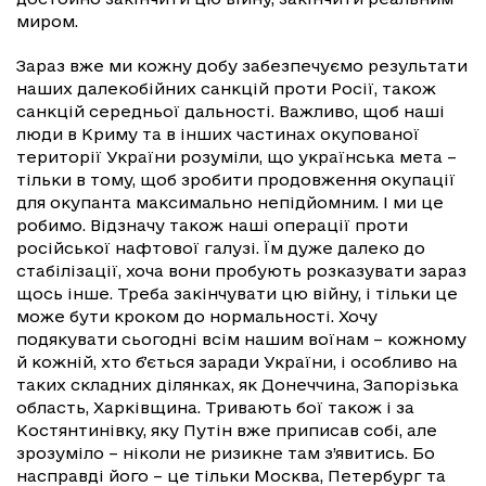
миром.
Зараз вже ми кожну добу забезпечуємо результати
наших далекобійних санкцій проти Росії, також
санкцій середньої дальності. Важливо, щоб наші
люди в Криму та в інших частинах окупованої
території України розуміли, що українська мета –
тільки в тому, щоб зробити продовження окупації
для окупанта максимально непідйомним. І ми це
робимо. Відзначу також наші операції проти
російської нафтової галузі. Їм дуже далеко до
стабілізації, хоча вони пробують розказувати зараз
щось інше. Треба закінчувати цю війну, і тільки це
може бути кроком до нормальності. Хочу
подякувати сьогодні всім нашим воїнам – кожному
й кожній, хто бʼється заради України, і особливо на
таких складних ділянках, як Донеччина, Запорізька
область, Харківщина. Тривають бої також і за
Костянтинівку, яку Путін вже приписав собі, але
зрозуміло – ніколи не ризикне там з’явитись. Бо
насправді його – це тільки Москва, Петербург та