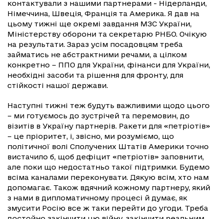
контактували з нашими партнерами - Нідерланди,
Німеччина, Швеція, Франція та Америка. Я дав на
цьому тижні ще окремі завдання МЗС України,
Міністерству оборони та секретарю РНБО. Очікую
на результати. Зараз усім посадовцям треба
займатись не абстрактними речами, а цілком
конкретно – ППО для України, фінанси для України,
необхідні засоби та рішення для фронту, для
стійкості нашої держави.
Наступні тижні теж будуть важливими щодо цього
– ми готуємось до зустрічей та перемовин, до
візитів в Україну партнерів. Ракети для «петріотів»
– це пріоритет, і, звісно, ми розуміємо, що
політичної волі Сполучених Штатів Америки точно
вистачило б, щоб дефіцит «петріотів» заповнити,
але поки що недостатньо такої підтримки. Будемо
всіма каналами переконувати. Дякую всім, хто нам
допомагає. Також вдячний кожному партнеру, який
з нами в дипломатичному процесі й думає, як
змусити Росію все ж таки перейти до угоди. Треба
достойно закінчити цю війну, закінчити реальним