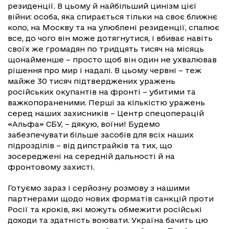
резиденції. В цьому й найбільший цинізм цієї
війни: особа, яка спирається тільки на своє ближнє
коло, на Москву та на улюблені резиденції, спалює
все, до чого він може дотягнутися, і вбиває навіть
своїх же громадян по тридцять тисяч на місяць
щонайменше – просто щоб він один не ухвалював
рішення про мир і надалі. В цьому червні – теж
майже 30 тисяч підтверджених уражень
російських окупантів на фронті – убитими та
важкопораненими. Перші за кількістю уражень
серед наших захисників – Центр спецоперацій
«Альфа» СБУ, – дякую, воїни! Будемо
забезпечувати більше засобів для всіх наших
підрозділів – від дипстрайків та тих, що
зосереджені на середній дальності й на
фронтовому захисті.
Готуємо зараз і серйозну розмову з нашими
партнерами щодо нових форматів санкцій проти
Росії та кроків, які можуть обмежити російські
доходи та здатність воювати. Україна бачить цю