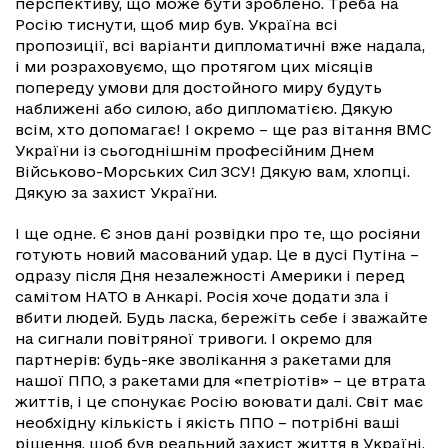
перспективу, що може бути зроблено. Треба на
Росію тиснути, щоб мир був. Україна всі
пропозиції, всі варіанти дипломатичні вже надала,
і ми розраховуємо, що протягом цих місяців
попереду умови для достойного миру будуть
наближені або силою, або дипломатією. Дякую
всім, хто допомагає! І окремо – ще раз вітання ВМС
України із сьогоднішнім професійним Днем
Військово-Морських Сил ЗСУ! Дякую вам, хлопці.
Дякую за захист України.
І ще одне. Є знов дані розвідки про те, що росіяни
готують новий масований удар. Це в дусі Путіна –
одразу після Дня незалежності Америки і перед
самітом НАТО в Анкарі. Росія хоче додати зла і
вбити людей. Будь ласка, бережіть себе і зважайте
на сигнали повітряної тривоги. І окремо для
партнерів: будь-яке зволікання з ракетами для
нашої ППО, з ракетами для «петріотів» – це втрата
життів, і це спонукає Росію воювати далі. Світ має
необхідну кількість і якість ППО – потрібні ваші
рішення, щоб був реальний захист життя в Україні.