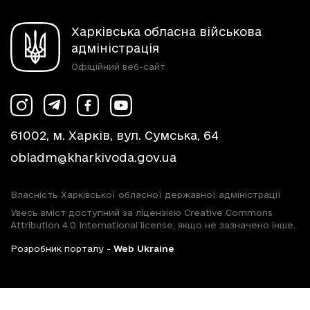
Харківська обласна військова
адміністрація
Офіційний веб-сайт
61002, м. Харків, вул. Сумська, 64
obladm@kharkivoda.gov.ua
Власність Харківської обласної державної адміністрації
Увесь вміст доступний за ліцензією Creative Commons
Attribution 4.0 International license, якщо не зазначено інше.
Розробник порталу -
Web Ukraine