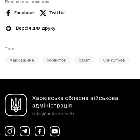
Поділитись новиною:
Facebook
Twitter
Версія для друку
Теги
Харківщина
розвиток
саміт
Синєугбов
Харківська обласна військова
адміністрація
Офіційний веб-сайт