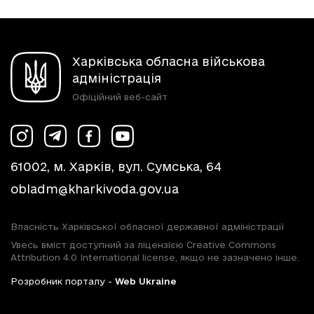
Харківська обласна військова
адміністрація
Офіційний веб-сайт
61002, м. Харків, вул. Сумська, 64
obladm@kharkivoda.gov.ua
Власність Харківської обласної державної адміністрації
Увесь вміст доступний за ліцензією Creative Commons
Attribution 4.0 International license, якщо не зазначено інше.
Розробник порталу -
Web Ukraine