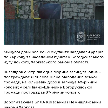
Минулої доби російські окупанти завдавали ударів
по Харкову та населеним пунктам Богодухівського,
Чугуївського, Харківського районів області.
Внаслідок обстрілів одна людина загинула, одна –
постраждала: біля села Лісне Малоданилівської
громади, на Кільцевій дорозі загинув 40-річний
чоловік; у селі Івано-Шийчине Богодухівської
громади постраждав 37-річний чоловік.
Ворог атакував БпЛА Київський і Немишлянський
райони Харкова.