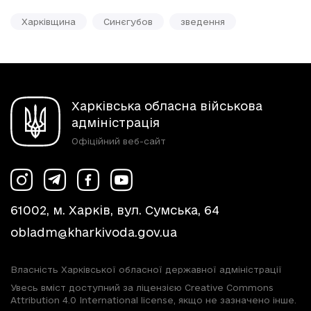
Харківщина
Синєгубов
зведення
Харківська обласна військова
адміністрація
Офіційний веб-сайт
61002, м. Харків, вул. Сумська, 64
obladm@kharkivoda.gov.ua
Власність Харківської обласної державної адміністрації
Увесь вміст доступний за ліцензією Creative Commons
Attribution 4.0 International license, якщо не зазначено інше.