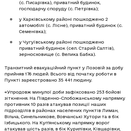
(с. Писарівка), приватний будинок,
господарчу споруду (с. Петрівка);
у Харківському районі пошкоджено 2
автомобілі (с. Лісне), приватний будинок (с.
Семенівка);
у Чугуївському районі пошкоджено
приватний будинок (сел. Старий Салтів),
зерносховище (с. Велика Бабка).
Транзитний евакуаційний пункт у Лозовій за добу
прийняв 176 людей. Всього від початку роботи в
Пункті зареєстровано 35 441 людину.
«Упродовж минулої доби зафіксовано 253 бойові
зіткнення. На Південно-Слобожанському напрямку
противник 10 разів атакував позиції наших
підрозділів в районах населених пунктів Лиман,
Вільча, Синельникове, Вовчанські Хутори та в бік
Ізбицького. На Куп’янському напрямку ворог
атакував шість разів, в бік Курилівки, Ківшарівки,