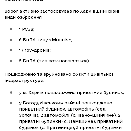
Ворог активно застосовував по Харківщині різні
види озброєння:
1 РСЗВ;
6 БпЛА типу «Молнія»;
17 fpv-дронів;
5 БпЛА (тип встановлюється).
Пошкоджено та зруйновано обʼєкти цивільної
інфраструктури:
у м. Харків пошкоджено приватний будинок;
у Богодухівському районі пошкоджено
приватний будинок, автомобіль (сел.
Золочів), 2 автомобілі (с. Івано-Шийчине), 2
приватні будинки (с. Леміщине), приватний
будинок (с. Братениця), 3 приватні будинки