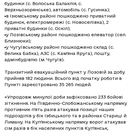
будинки (с. Волоська Балаклія, с.
Верхньозорянське), автомобіль (с. Гусинка);
▪️в Ізюмському районі пошкоджено приватний
будинок, електромережі (с. Новоселівка), 2
приватні будинки (с. Оскіл);
▪️у Лозівському районі пошкоджено елеватор (сел.
Близнюки);
▪️у Чугуївському районі пошкоджено склад (с.
Велика Бабка), АЗС (с. Кам’яна Яруга), пошту,
адмінбудівлю (м. Чугуїв).
Транзитний евакуаційний пункт у Лозовій за добу
прийняв 182 людини. Всього від початку роботи в
Пункті зареєстровано 35 265 людей.
«Упродовж минулої доби зафіксовано 233 бойові
зіткнення. На Південно-Слобожанському напрямку
противник п’ять разів атакував позиції наших
підрозділів у бік Ізбицького та в районах Стариці й
Лиману. На Куп’янському напрямку ворог атакував
сім разів в бік населених пунктів Куп’янськ,