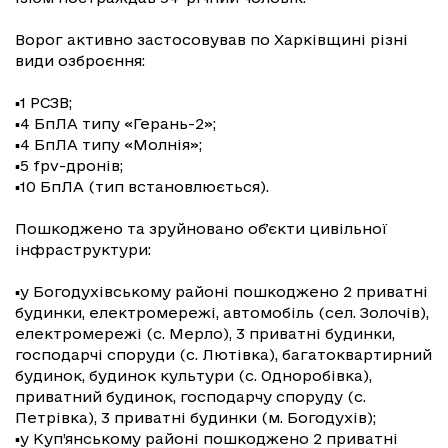
Ворог активно застосовував по Харківщині різні
види озброєння:
▪️1 РСЗВ;
▪️4 БпЛА типу «Герань-2»;
▪️4 БпЛА типу «Молнія»;
▪️5 fpv-дронів;
▪️10 БпЛА (тип встановлюється).
Пошкоджено та зруйновано обʼєкти цивільної
інфраструктури:
▪️у Богодухівському районі пошкоджено 2 приватні
будинки, електромережі, автомобіль (сел. Золочів),
електромережі (с. Мерло), 3 приватні будинки,
господарчі споруди (с. Лютівка), багатоквартирний
будинок, будинок культури (с. Одноробівка),
приватний будинок, господарчу споруду (с.
Петрівка), 3 приватні будинки (м. Богодухів);
▪️у Куп’янському районі пошкоджено 2 приватні