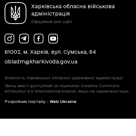
Харківська обласна військова
адміністрація
Офіційний веб-сайт
61002, м. Харків, вул. Сумська, 64
obladm@kharkivoda.gov.ua
Власність Харківської обласної державної адміністрації
Увесь вміст доступний за ліцензією Creative Commons
Attribution 4.0 International license, якщо не зазначено інше.
Розробник порталу -
Web Ukraine