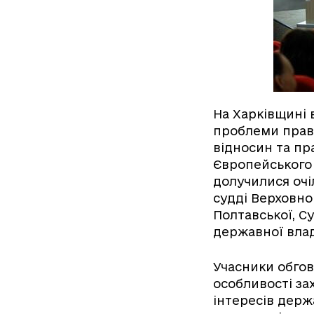
На Харківщині 
проблеми право
відносин та пр
Європейського 
долучилися очі
судді Верховно
Полтавської, С
державної влад
Учасники обгов
особливості за
інтересів держ