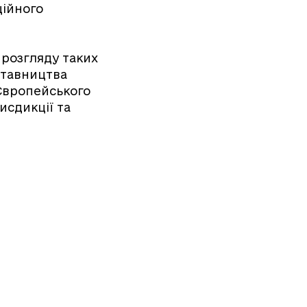
ційного
 розгляду таких
ставництва
Європейського
исдикції та