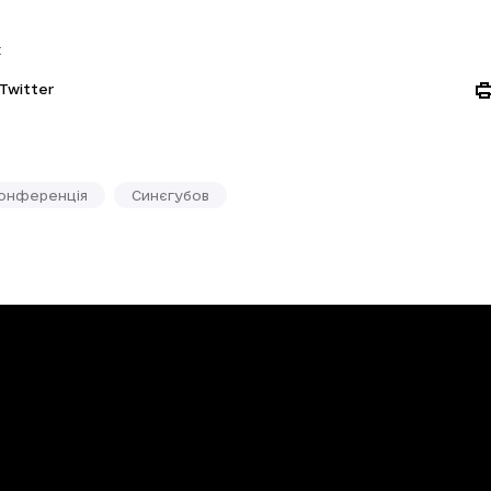
:
Twitter
онференція
Синєгубов