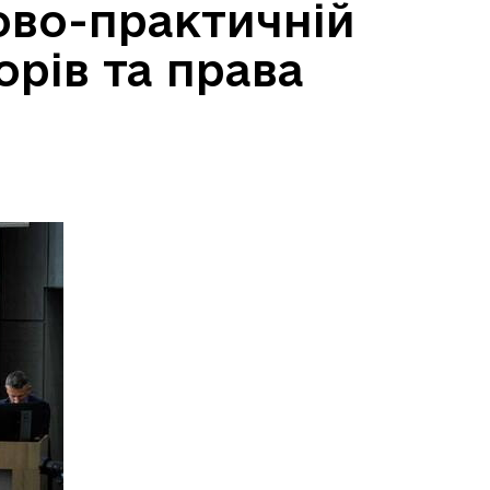
ово-практичній
рів та права