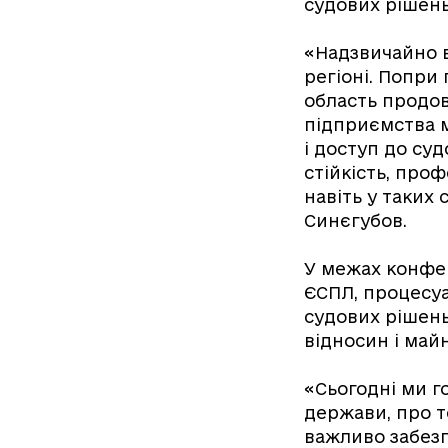
судових рішень
«Надзвичайно в
регіоні. Попри 
область продов
підприємства м
і доступ до суд
стійкість, про
навіть у таких
Синєгубов.
У межах конфер
ЄСПЛ, процесу
судових рішень
відносин і май
«Сьогодні ми г
держави, про т
важливо забезп