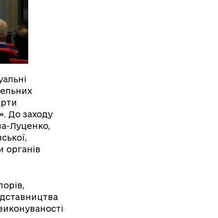
уальні
мельних
арти
. До заходу
ва-Луценко,
ської,
и органів
орів,
едставництва
 виконуваності