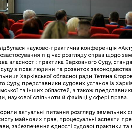
відбулася науково-практична конференція «Акт
застосування під час розгляду справ щодо зе
ава власності: практика Верховного Суду, станд
суду з прав людини та розвиток законодавства»
льниця Харківської обласної ради Тетяна Єгоро
го Суду, представники судових установ із Харків
умської та інших областей, а також представник
и, наукової спільноти й фахівці у сфері права.
орили актуальні питання розгляду земельних сп
хисту майнових прав, процесуальні аспекти пр
ави, забезпечення єдності судової практики та