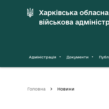
до
основного
Харківська обласна
вмісту
військова адмініст
Адміністрація
Документи
Публ
Головна
Новини