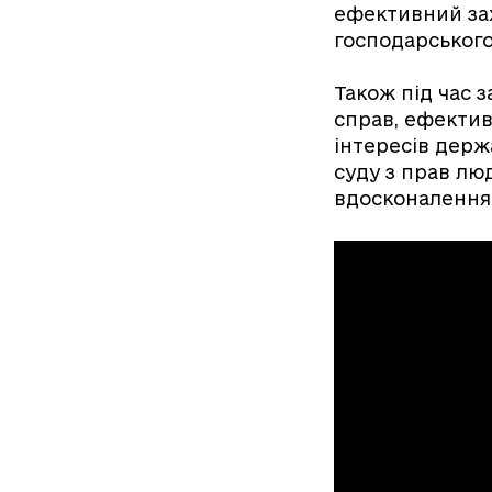
ефективний зах
господарського
Також під час 
справ, ефектив
інтересів держ
суду з прав лю
вдосконалення 