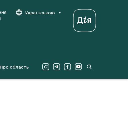
ння
Українською
і
Про область