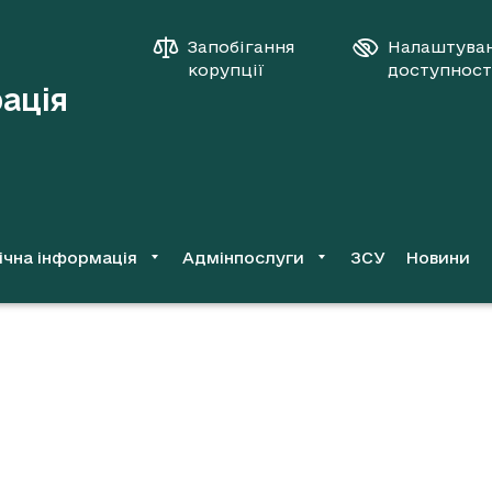
Запобігання
Налаштува
корупції
доступност
рація
ічна інформація
Адмінпослуги
ЗСУ
Новини