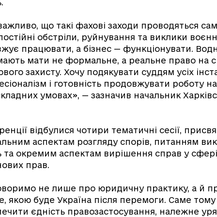
.
ажливо, що такі фахові заходи проводяться са
постійні обстріли, руйнування та виклики воєнн
жує працювати, а бізнес — функціонувати. Вод
ають мати не формальне, а реальне право на 
ового захисту. Хочу подякувати суддям усіх інст
фесіоналізм і готовність продовжувати роботу н
 складних умовах», — зазначив начальник Харків
енції відбулися чотири тематичні сесії, присвя
альним аспектам розгляду спорів, питанням ви
 та окремим аспектам вирішення справ у сфер
нових прав.
оворимо не лише про юридичну практику, а й п
е, якою буде Україна після перемоги. Саме том
ечити єдність правозастосування, належне уря