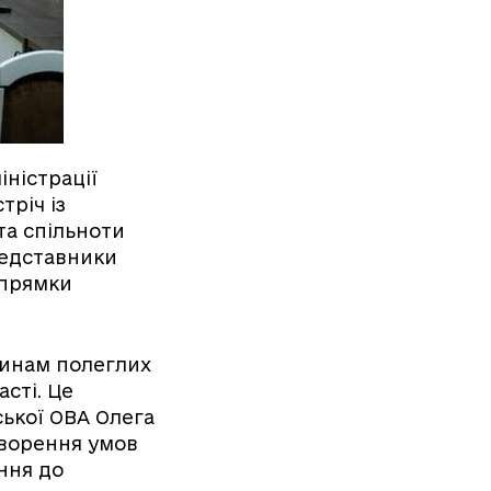
іністрації
тріч із
та спільноти
редставники
апрямки
динам полеглих
сті. Це
ської ОВА Олега
творення умов
ення до