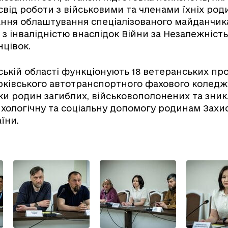
від роботи з військовими та членами їхніх род
ння облаштування спеціалізованого майданчик
 з інвалідністю внаслідок Війни за Незалежність
нцівок.
вській області функціонують 18 ветеранських про
Харківського автотранспортного фахового коледж
и родин загиблих, військовополонених та зникл
хологічну та соціальну допомогу родинам Захис
їни.