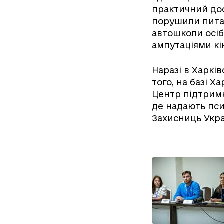
практичний дос
порушили пита
автошколи осіб
ампутаціями кі
Наразі в Харкі
того, на базі 
Центр підтримк
де надають пси
Захисниць Укра