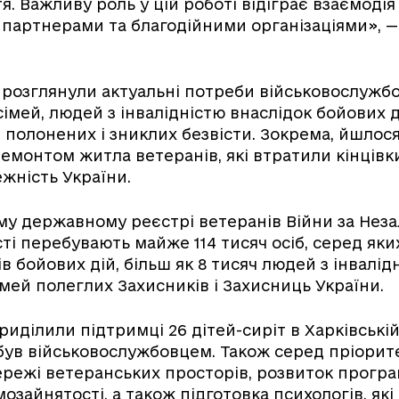
. Важливу роль у цій роботі відіграє взаємодія
артнерами та благодійними організаціями», — 
чі розглянули актуальні потреби військовослужбо
 сімей, людей з інвалідністю внаслідок бойових д
, полонених і зниклих безвісти. Зокрема, йшлос
емонтом житла ветеранів, які втратили кінцівк
ежність України.
му державному реєстрі ветеранів Війни за Нез
сті перебувають майже 114 тисяч осіб, серед яки
в бойових дій, більш як 8 тисяч людей з інвалідн
імей полеглих Захисників і Захисниць України.
риділили підтримці 26 дітей-сиріт в Харківській
х був військовослужбовцем. Також серед пріорит
режі ветеранських просторів, розвиток програ
мозайнятості, а також підготовка психологів, як