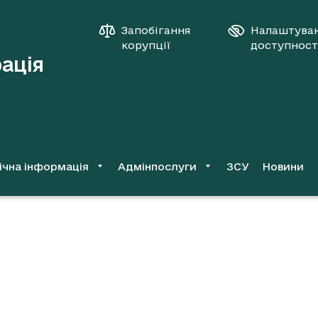
Запобігання
Налаштува
корупції
доступност
рація
ічна інформація
Адмінпослуги
ЗСУ
Новини