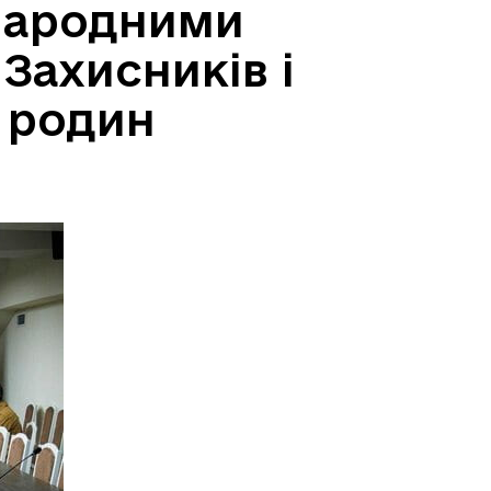
жнародними
Захисників і
х родин