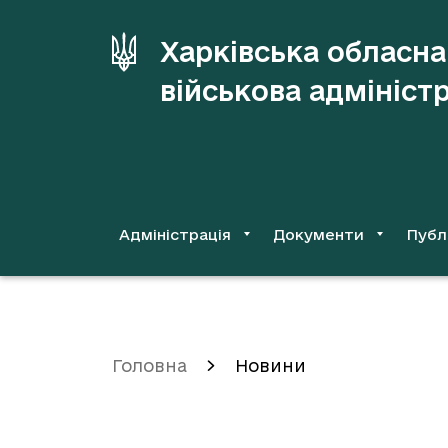
до
основного
Харківська обласна
вмісту
військова адмініст
Адміністрація
Документи
Публ
Головна
Новини