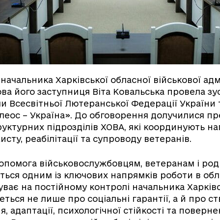
начальника Харківської обласної військової адм
ва його заступниця Віта Ковальська провела зус
 Всесвітньої Лютеранської Федерації України 
еос – Україна». До обговорення долучилися п
уктурних підрозділів ХОВА, які координують н
исту, реабілітації та супроводу ветеранів.
опомога військовослужбовцям, ветеранам і ро
ться одним із ключових напрямків роботи в обла
ває на постійному контролі начальника Харків
еться не лише про соціальні гарантії, а й про с
, адаптації, психологічної стійкості та поверн