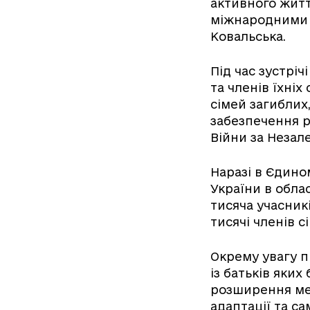
активного життя
міжнародними п
Ковальська.
Під час зустрі
та членів їхніх
сімей загиблих
забезпечення р
Війни за Незал
Наразі в Єдино
України в обла
тисяча учасникі
тисячі членів с
Окрему увагу п
із батьків яки
розширення ме
адаптації та са