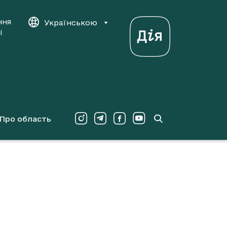
ння
Українською
і
Про область