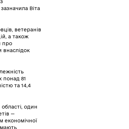
 з
зазначила Віта
вців, ветеранів
ій, а також
я про
и внаслідок
алежність
х понад 81
істю та 14,4
 області, один
етів —
м економічної
і мають