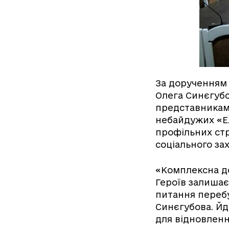
За дорученням 
Олега Синєгубо
представниками
небайдужих «Ел
профільних стр
соціального зах
«Комплексна д
Героїв залишає
питання перебу
Синєгубова. Йд
для відновлення