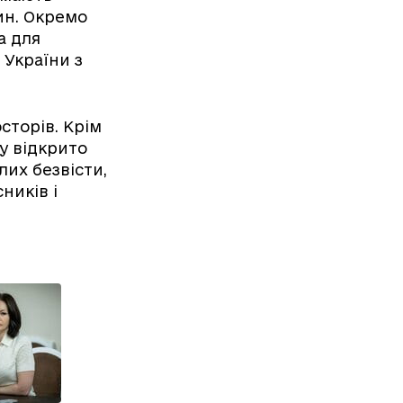
ин. Окремо
а для
 України з
сторів. Крім
у відкрито
их безвісти,
ників і