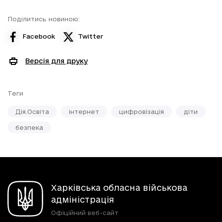
Поділитись новиною:
Facebook
Twitter
Версія для друку
Теги
Дія.Освіта
інтернет
цифровізація
діти
безпека
Харківська обласна військова
адміністрація
Офіційний веб-сайт