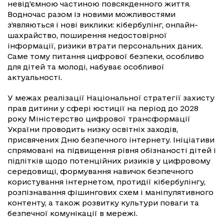
невід’ємною частиною повсякденного життя.
Водночас разом із новими можливостями
з’являються і нові виклики: кібербулінг, онлайн-
шахрайство, поширення недостовірної
інформації, ризики втрати персональних даних.
Саме тому питання цифрової безпеки, особливо
для дітей та молоді, набуває особливої
актуальності.
У межах реалізації Національної стратегії захисту
прав дитини у сфері юстиції на період до 2028
року Міністерство цифрової трансформації
України проводить низку освітніх заходів,
присвячених Дню безпечного інтернету. Ініціативи
спрямовані на підвищення рівня обізнаності дітей і
підлітків щодо потенційних ризиків у цифровому
середовищі, формування навичок безпечного
користування інтернетом, протидії кібербулінгу,
розпізнавання фішингових схем і маніпулятивного
контенту, а також розвитку культури поваги та
безпечної комунікації в мережі.