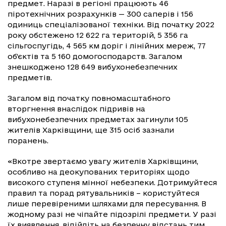
предмет. Наразі в регіоні працюють 46
піротехнічних розрахунків — 300 саперів і 156
одиниць спеціалізованої техніки. Від початку 2022
року обстежено 12 622 га територій, 5 356 га
сільгоспугідь, 4 565 км доріг і лінійних мереж, 77
об’єктів та 5 160 домогосподарств. Загалом
знешкоджено 128 649 вибухонебезпечних
предметів.
Загалом від початку повномасштабного
вторгнення внаслідок підривів на
вибухонебезпечних предметах загинули 105
жителів Харківщини, ще 315 осіб зазнали
поранень.
«Вкотре звертаємо увагу жителів Харківщини,
особливо на деокупованих територіях щодо
високого ступеня мінної небезпеки. Дотримуйтеся
правил та порад рятувальників – користуйтеся
лише перевіреними шляхами для пересування. В
жодному разі не чіпайте підозрілі предмети. У разі
їх виявлення, відійдіть на безпечну відстань тим