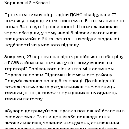
Харківській області.
Протягом тижня підрозділи ДСНС ліквідували 77
пожеж у природних екосистемах. Вогнем знищено
понад 54 га сухої рослинності. 11 пожеж виникли
через обстріли, у тому числі 6 лісових загальною
площею майже 24 га, решта — наслідки людської
недбалості чи умисного підпалу.
Зокрема, 27 серпня внаслідок російського обстрілу
з РСЗВ зайнялася пожежа у лісовому масиві на
території Борівського лісництва між селищем
Борова та селом Підлиман Ізюмського району.
Полум’я охопило понад 8 га площі. До ліквідації
пожежі залучили 18 рятувальників та 5 одиниць
техніки ДСНС, а також 11 працівників і 6 одиниць
техніки лісгоспу.
«Суворо дотримуйтесь правил пожежної безпеки в
екосистемах. За знищення або пошкодження
лісових масивів, зелених насаджень, спалювання
сухої рослинності законодавством передбачена