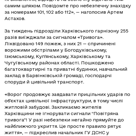
самим шляхом. Повідомте про небезпечну знахідку
за номерами 101, 102 або 112», — наголосив Артем
Астахов.
За тиждень підрозділи Харківського гарнізону 255
разів виїжджали за сигналом «Тривога».
Ліквідовано 149 пожеж, з них 21 — спричинені
ворожими обстрілами у Богодухівському,
Ізюмському, Куп’янському, Харківському та
Чугуївському районах області. Пошкоджено
багатоквартирні та приватні будинки, навчальний
заклад в Барвінківській громаді, господарчі
споруди й цивільний транспорт.
«Ворог продовжує завдавати прицільних ударів по
об'єктах цивільної інфраструктури, в тому числі
житловій забудові. Закликаємо жителів
Харківщини не ігнорувати сигнали “Повітряна
тривога”! У разі небезпеки негайно прямуйте до
найближчого укриття. Це просте правило рятує
життя», — підкреслив начальник ГУ ДСНС у