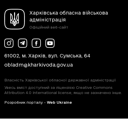
Харківська обласна військова
адміністрація
Офіційний веб-сайт
61002, м. Харків, вул. Сумська, 64
obladm@kharkivoda.gov.ua
Власність Харківської обласної державної адміністрації
Увесь вміст доступний за ліцензією Creative Commons
Attribution 4.0 International license, якщо не зазначено інше.
Розробник порталу -
Web Ukraine