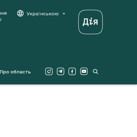
ння
Українською
і
Про область