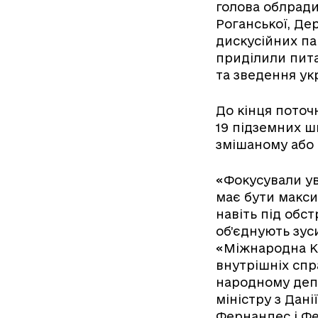
голова облради
Роганської, Дер
дискусійних па
приділили пита
та зведення ук
До кінця поточ
19 підземних шк
змішаному або
«Фокусували у
має бути макси
навіть під обст
об’єднують зус
«Міжнародна Ко
внутрішніх спр
народному деп
міністру з Дані
Фернандес і Фе