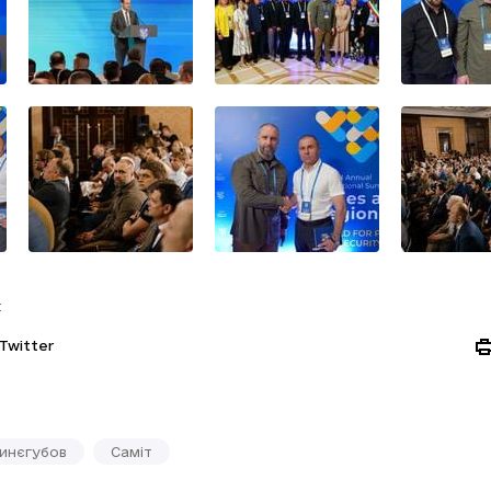
:
Twitter
инєгубов
Саміт