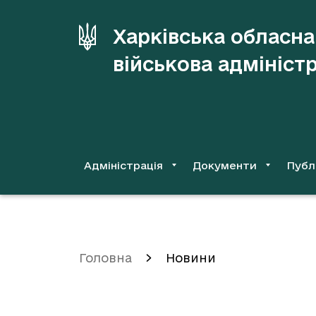
до
основного
Харківська обласна
вмісту
військова адмініст
Адміністрація
Документи
Публ
Головна
Новини