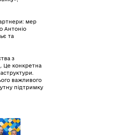
партнери: мер
о Антоніо
ьє та
тва з
. Це конкретна
раструктури.
цього важливого
чутну підтримку