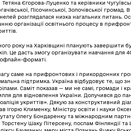
 Тетяна Єгорова-Луценко та керівники Чугуївсько
гачівської, Пісочинської, Золочівської громад. В
нелей розглядалася низка нагальних питань. Ос
нню організації освітнього процесу в прифрон
риттів.
ного року на Харківщині планують завершити б
іл. Це дасть змогу організувати навчання для 40
 офлайн-форматі.
вагу саме на прифронтових і прикордонних гро
мальна підтримка. Україна відбудовує те, що зн
рілами. Саміт показав — ми не самі, громади і кр
илля для відновлення України. Долучився до па
аліція укриттів». Дякую за конструктивний діа
ав Ігорю Клименку, Міністру освіти і науки Оксе
утату Олегу Бондаренку та міжнародним парт
ї Торстену Шаку Пітерсену, послам Фінляндії та 
ліксу Бауманну, меру міста Познань Яцеку Ясько