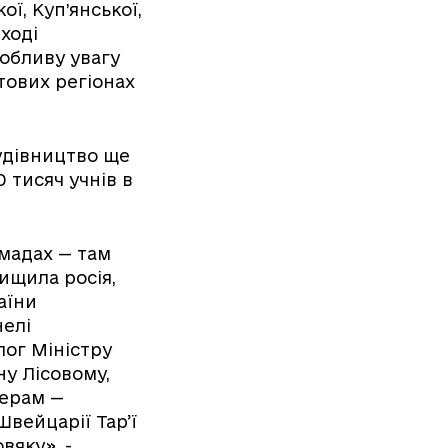
ї, Куп’янської,
 ході
обливу увагу
тових регіонах
удівництво ще
 тисяч учнів в
мадах — там
ищила росія,
аїни
нелі
лог Міністру
ну Лісовому,
нерам —
Швейцарії Тар’ї
вяку», -