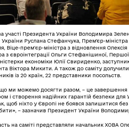
 за участі Президента України Володимира Зелен
 України Руслана Стефанчука, Прем'єр-міністра
, Віце-прем’єр-міністра з відновлення Олексія 
ра з євроінтеграції Ольги Стефанішиної, Першої
іністерки економіки Юлії Свириденко, заступни
та Віктора Микити. А також до саміту долучили
иків із 20 країн, 22 представники посольств.
що ми можемо досягти разом, – це завершення 
м і створення надійних гарантій безпеки для У
ак, щоб ніхто у Європі не боявся залишитися без 
бити», – зазначив Президент України Володими
асть на саміті представляли начальник ХОВА Ол