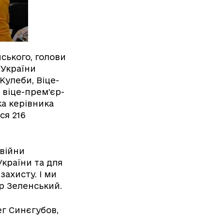
ського, голови
 України
Кулеби, Віце-
 віце-прем’єр-
ка керівника
ся 216
війни
країни та для
захисту. І ми
р Зеленський.
ег Синєгубов,