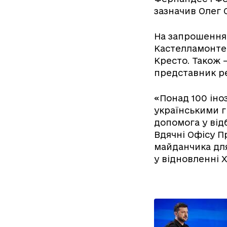
зазначив Олег 
На запрошення 
Кастелламонте 
Кресто. Також 
представник ре
«Понад 100 іно
українськими г
допомога у відб
Вдячні Офісу П
майданчика для
у відновленні 