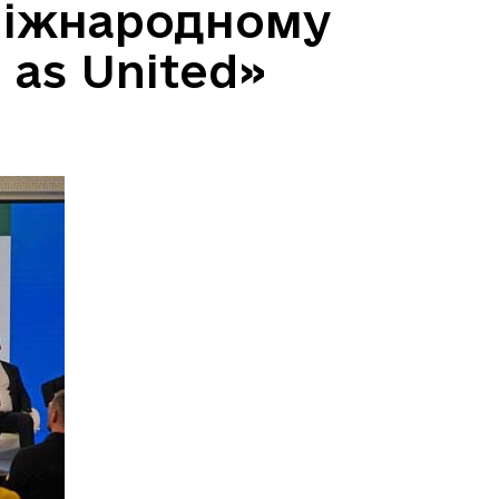
 Міжнародному
g as United»