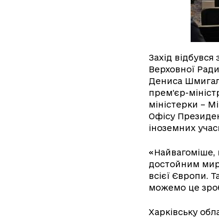
Захід відбувся
Верховної Ради
Дениса Шмигаля
прем’єр-мініст
міністерки – М
Офісу Президен
іноземних учасн
«Найвагоміше, 
достойним миро
всієї Європи. Т
можемо це зро
Харківську обл