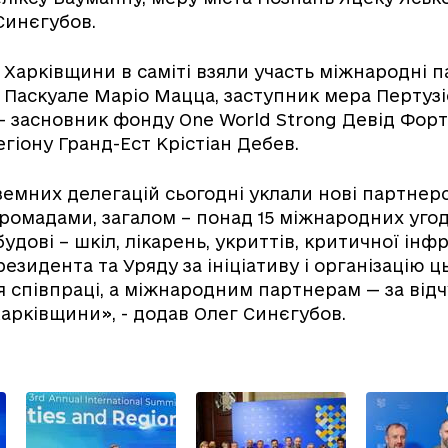
Синєгубов.
Харківщини в саміті взяли участь міжнародні 
Паскуале Маріо Мацца, заступник мера Пертузі
— засновник фонду One World Strong Девід Форт
гіону Гранд-Ест Крістіан Дебев.
земних делегацій сьогодні уклали нові партнерс
ромадами, загалом – понад 15 міжнародних угод
удові – шкіл, лікарень, укриттів, критичної інф
резидента та Уряду за ініціативу і організацію 
 співпраці, а міжнародним партнерам — за від
Харківщини», - додав Олег Синєгубов.