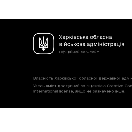
Харківська обласна
військова адміністрація
Офіційний веб-сайт
Власність Харківської обласної державної адмін
Увесь вміст доступний за ліцензією Creative Com
International license, якщо не зазначено інше.