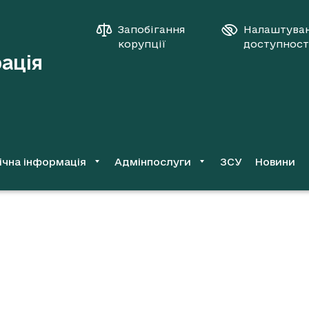
Запобігання
Налаштува
корупції
доступност
рація
ічна інформація
Адмінпослуги
ЗСУ
Новини